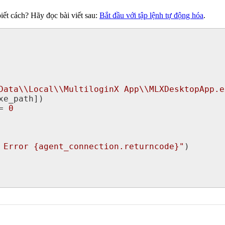
t cách? Hãy đọc bài viết sau:
Bắt đầu với tập lệnh tự động hóa
.
Data\\Local\\MultiloginX App\\MLXDesktopApp.e
= 
0
 Error 
{agent_connection.returncode}
"
)
