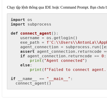
Chạy tập lệnh thông qua IDE hoặc Command Prompt. Bạn chưa biế
import
import
 subprocess

def
connect_agent
():

    username = os.getlogin()

    exe_path = 
f'C:\\Users\\AntonLa\\App
    agent_connection = subprocess.run([exe_path])

assert
 agent_connection.returncode =
if
 agent_connection.returncode == 
0
:

print
(
"Agent connected"
)

else
:

print
(
f"Failed to connect agent.
if
 __name__ == 
"__main__"
:

  connect_agent()