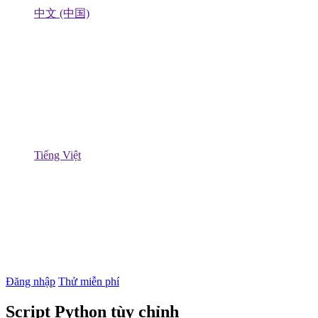
中文 (中国)
Tiếng Việt
Đăng nhập
Thử miễn phí
Script Python tùy chỉnh