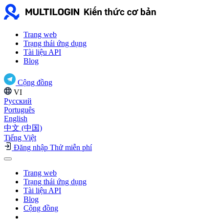
Trang web
Trạng thái ứng dụng
Tài liệu API
Blog
Cộng đồng
VI
Русский
Português
English
中文 (中国)
Tiếng Việt
Đăng nhập
Thử miễn phí
Trang web
Trạng thái ứng dụng
Tài liệu API
Blog
Cộng đồng