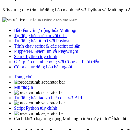
Xây dựng quy trình tự động hóa mạnh mẽ với Python và Multilogin API
Bắt đầu với tự động hóa Multilogin
Tự động hóa cơ bản với CLI
Tự động hóa ít mã với Postman
Trình chạy script & các script có sẵn
Puppeteer, Selenium và Playwright
Script Python tùy chỉnh
Giải pháp nhanh chóng với Công cụ Phát triển
Công cụ tự động hóa bên ngoài
Trang chủ
Multilogin
Tự động hóa tác vụ hiệu quả với API
Script Python tùy chỉnh
Cách khởi chạy ứng dụng Multilogin trên máy tính để bàn thôn