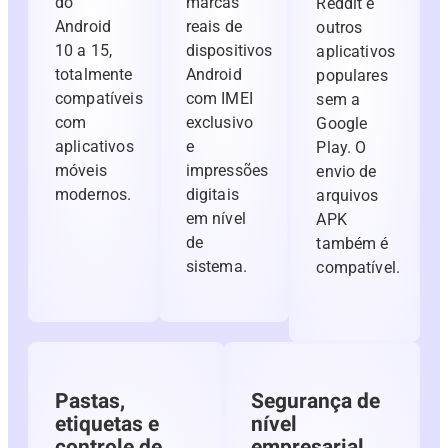
do
marcas
Reddit e
Android
reais de
outros
10 a 15,
dispositivos
aplicativos
totalmente
Android
populares
compatíveis
com IMEI
sem a
com
exclusivo
Google
aplicativos
e
Play. O
móveis
impressões
envio de
modernos.
digitais
arquivos
em nível
APK
de
também é
sistema.
compatível.
Pastas,
Segurança de
etiquetas e
nível
controle de
empresarial