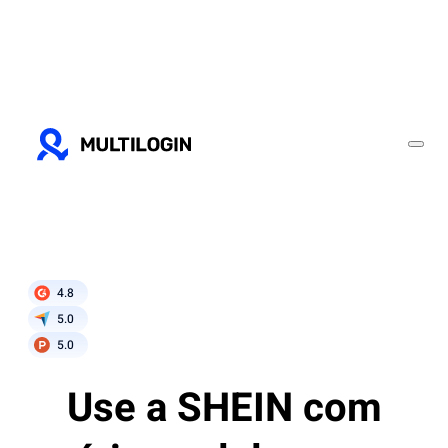
4.8
5.0
5.0
Use a SHEIN com