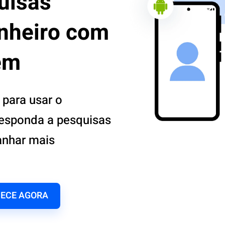
uisas
inheiro com
em
 para usar o
Responda a pesquisas
anhar mais
ECE AGORA