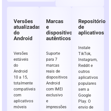
Versões
Marcas
Repositório
atualizadas
e
de
do
dispositivos
aplicativos
Android
autênticos
Instale
Versões
Suporte
TikTok,
estáveis ​​
para 7
Instagram,
do
marcas
Reddit e
Android
reais de
outros
10 a 15,
dispositivos
aplicativos
totalmente
Android
populares
compatíveis
com IMEI
sem a
com
exclusivo
Google
aplicativos
e
Play. O
móveis
impressões
envio de