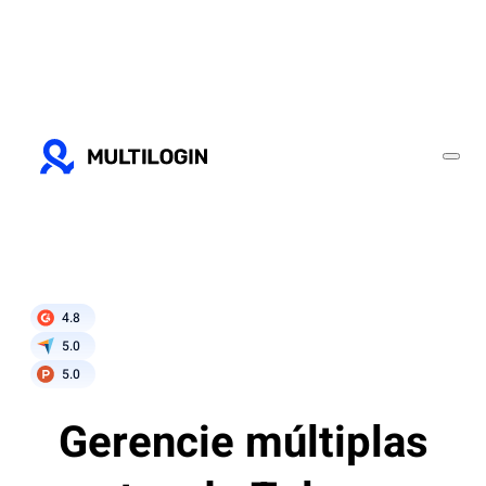
4.8
5.0
5.0
Gerencie múltiplas