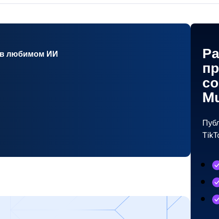
Ра
 в любимом ИИ
пр
со
Mu
Публ
TikT