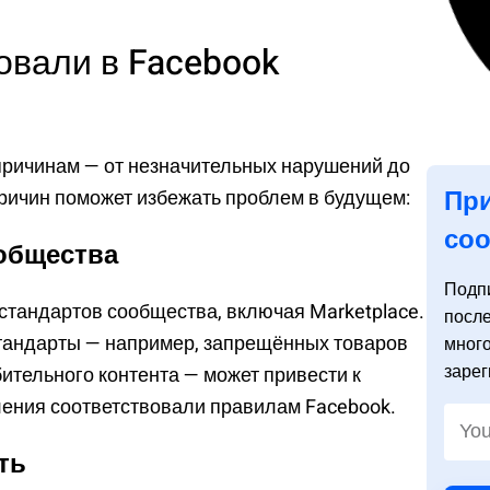
овали в Facebook
причинам — от незначительных нарушений до
При
причин поможет избежать проблем в будущем:
со
ообщества
Подп
стандартов сообщества, включая Marketplace.
посл
тандарты — например, запрещённых товаров
мног
зарег
бительного контента — может привести к
ления соответствовали правилам Facebook.
ть