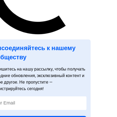
соединяйтесь к нашему
обществу
ишитесь
на
нашу
рассылку
,
чтобы
получать
едние
обновления
,
эксклюзивный
контент
и
ое
другое
.
Не
пропустите
—
истрируйте
сь
сегодня
!