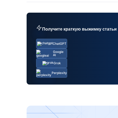
Получите краткую выжимку статьи
ChatGPT
Google
AI
Grok
Perplexity