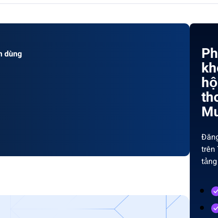
Ph
n dùng
kh
hộ
th
Mu
Đăng
trên
tảng