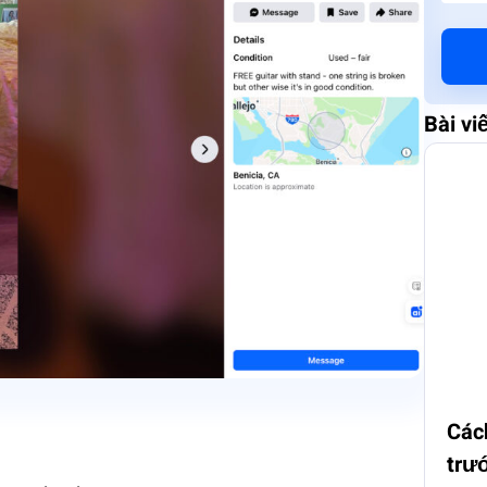
Bài vi
Cách
trướ