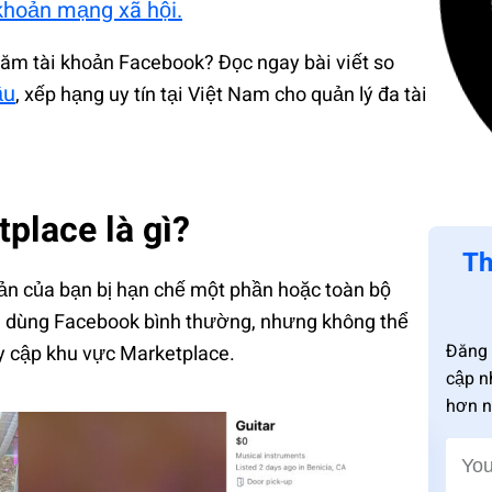
 khoản mạng xã hội.
răm tài khoản Facebook? Đọc ngay bài viết so
ầu
, xếp hạng uy tín tại Việt Nam cho quản lý đa tài
place là gì?
Th
oản của bạn bị hạn chế một phần hoặc toàn bộ
n dùng Facebook bình thường, nhưng không thể
Đăng 
y cập khu vực Marketplace.
cập n
hơn n