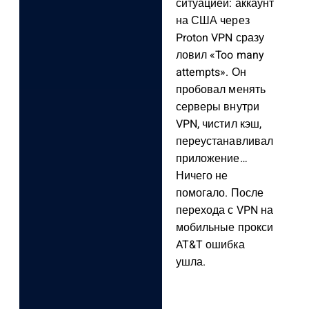
ситуацией: аккаунт
на США через
Proton VPN сразу
ловил «Too many
attempts». Он
пробовал менять
серверы внутри
VPN, чистил кэш,
переустанавливал
приложение…
Ничего не
помогало. После
перехода с VPN на
мобильные прокси
AT&T ошибка
ушла.