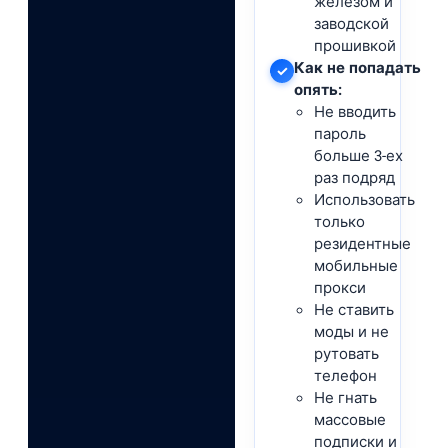
железом и
заводской
прошивкой
Как не попадать
✓
опять:
Не вводить
пароль
больше 3-ех
раз подряд
Использовать
только
резидентные
мобильные
прокси
Не ставить
моды и не
рутовать
телефон
Не гнать
массовые
подписки и