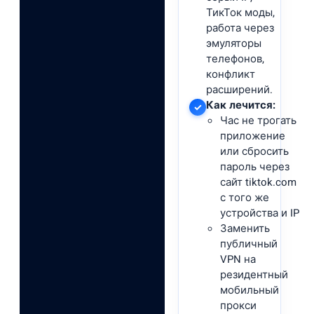
ТикТок моды,
работа через
эмуляторы
телефонов,
конфликт
расширений.
Как лечится:
✓
Час не трогать
приложение
или сбросить
пароль через
сайт tiktok.com
с того же
устройства и IP
Заменить
публичный
VPN на
резидентный
мобильный
прокси