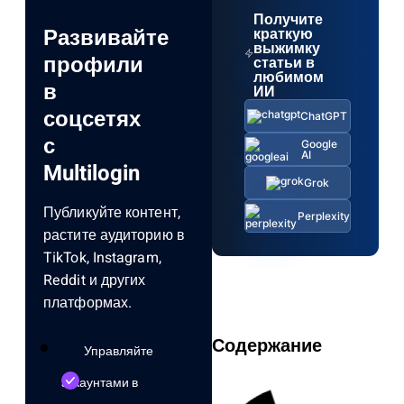
Получите
Развивайте
краткую
выжимку
профили
статьи в
любимом
в
ИИ
соцсетях
ChatGPT
с
Google
AI
Multilogin
Grok
Публикуйте контент,
Perplexity
растите аудиторию в
TikTok, Instagram,
Reddit и других
платформах.
Содержание
Управляйте
аккаунтами в