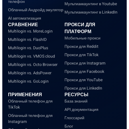
телефон
Мультиаккаунтинг в Youtube
Облачный Андройд эмулятор
Мультиаккаунтинг в LinkedIn
AI автоматизация
СРАВНЕНИЕ
ПРОКСИ ДЛЯ
Multilogin vs. MoreLogin
ПЛАТФОРМ
Мобильные прокси
Multilogin vs. FlashID
Прокси для Reddit
Multilogin vs. DuoPlus
Прокси для TikTok
Multilogin vs. VMOS cloud
Прокси для Instagram
Multilogin vs. Octo Browser
Прокси для Facebook
Multilogin vs. AdsPower
Прокси для YouTube
Multilogin vs. GoLogin
Прокси для LinkedIn
ПРИМЕНЕНИЯ
РЕСУРСЫ
Облачный телефон для
База знаний
TikTok
API документация
Облачный телефон для
Глоссарий
Instagram
Блог