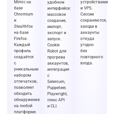
Mimic на
устройствами
удобном
базе
и VPS.
интерфейсе:
Chromium
Сессии
массовое
и
сохраняются,
создание,
Stealthfox
заходи в
импорт,
на базе
аккаунты
экспорт и
Firefox.
откуда
запуск.
Каждый
угодно
Cookie
профиль
без
Robot для
создаётся
повторного
прогрева
с
входа.
аккаунтов,
уникальным
интеграция
набором
с
отпечатков,
Selenium,
позволяет
Puppeteer,
обходить
Playwright,
обнаружение
плюс API
на любой
и CLI.
платформе.