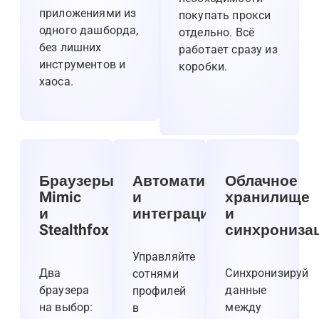
приложениями из
покупать прокси
одного дашборда,
отдельно. Всё
без лишних
работает сразу из
инструментов и
коробки.
хаоса.
Браузеры
Автоматизация
Облачное
Mimic
и
хранилище
и
интеграции
и
Stealthfox
синхрониза
Управляйте
Два
Синхронизируй
сотнями
браузера
данные
профилей
на выбор:
между
в