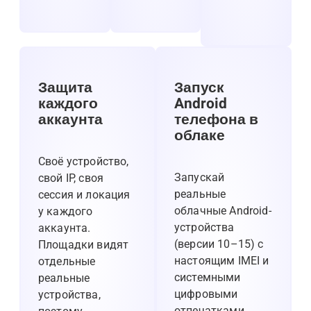
Защита
Запуск
каждого
Android
аккаунта
телефона в
облаке
Своё устройство,
Запускай
свой IP, своя
реальные
сессия и локация
облачные Android-
у каждого
устройства
аккаунта.
(версии 10–15) с
Площадки видят
настоящим IMEI и
отдельные
системными
реальные
цифровыми
устройства,
отпечатками.