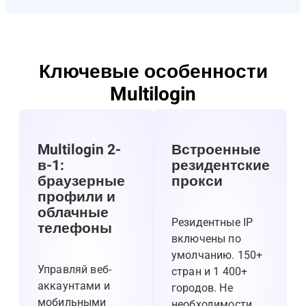
Ключевые особенности
Multilogin
Multilogin 2-
Встроенные
в-1:
резидентские
браузерные
прокси
профили и
облачные
Резидентные IP
телефоны
включены по
умолчанию. 150+
Управляй веб-
стран и 1 400+
аккаунтами и
городов. Не
мобильными
необходимости