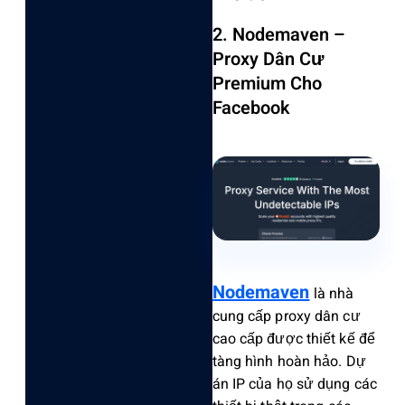
2. Nodemaven –
Proxy Dân Cư
Premium Cho
Facebook
Nodemaven
là nhà
cung cấp proxy dân cư
cao cấp được thiết kế để
tàng hình hoàn hảo. Dự
án IP của họ sử dụng các