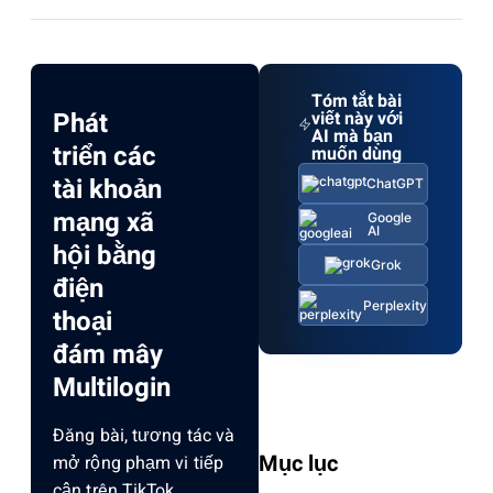
Tóm tắt bài
Phát
viết này với
AI mà bạn
triển các
muốn dùng
tài khoản
ChatGPT
mạng xã
Google
AI
hội bằng
Grok
điện
Perplexity
thoại
đám mây
Multilogin
Đăng bài, tương tác và
Mục lục
mở rộng phạm vi tiếp
cận trên TikTok,