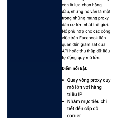
còn là lựa chọn hàng
đầu, nhưng nó vẫn là một
trong những mạng proxy
dân cư lớn nhất thế giới.
Nó phù hợp cho các công
việc trên Facebook liên
quan đến giám sát qua
API hoặc thu thập dữ liệu
tự động quy mô lớn.
Điểm nổi bật:
Quay vòng proxy quy
mô lớn với hàng
triệu IP
Nhắm mục tiêu chi
tiết đến cấp độ
carrier