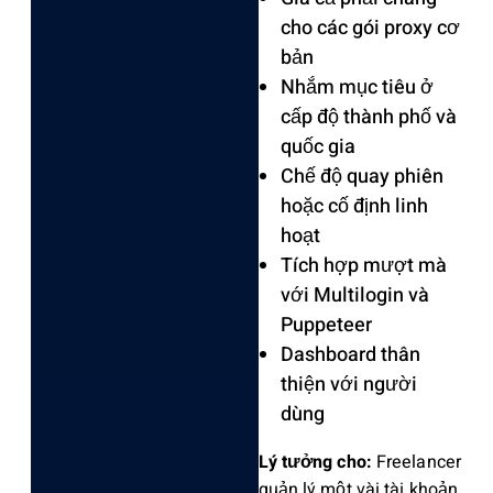
cho các gói proxy cơ
bản
Nhắm mục tiêu ở
cấp độ thành phố và
quốc gia
Chế độ quay phiên
hoặc cố định linh
hoạt
Tích hợp mượt mà
với Multilogin và
Puppeteer
Dashboard thân
thiện với người
dùng
Lý tưởng cho:
Freelancer
quản lý một vài tài khoản