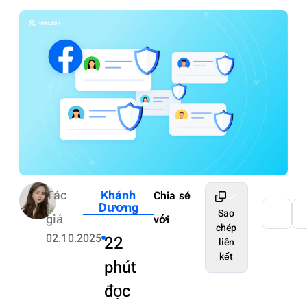
Tác
Khánh
Chia sẻ
Dương
Sao
giả
với
chép
02.10.2025
22
liên
kết
phút
đọc