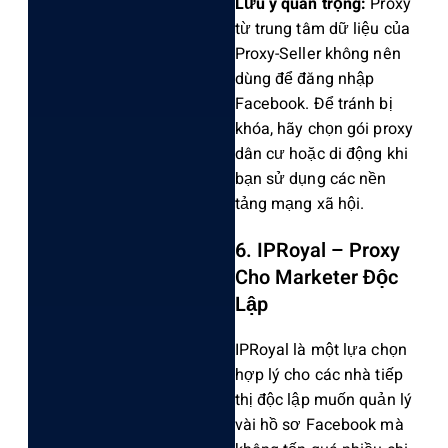
Lư‌u ý quan trọng:
Prox‌y
từ trung tâm dữ liệu của
Proxy-S‌eller khôn‌g nên
dùng để đăng nhập
Facebo‌ok. Để tránh bị
khóa‌, hãy chọn gói proxy
dân cư hoặc di động khi
bạn sử dụng các nền
tảng mạng xã hội.
6. IPRoyal – Proxy
Cho Marketer Độc
Lập
IPRoyal là một lựa chọn
hợp lý cho các nhà tiếp
thị độc lập muốn quản lý
vài hồ sơ Facebook mà