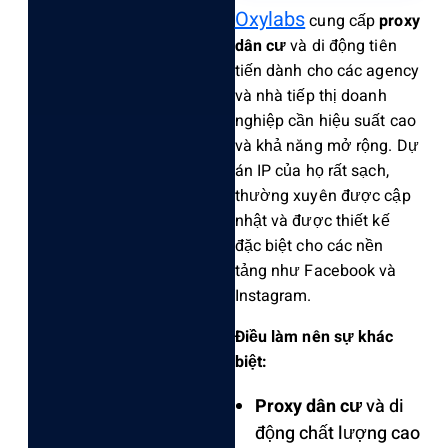
Oxylabs
cung cấp
proxy
dân cư
và di động tiên
tiến dành cho các agency
và nhà tiếp thị doanh
nghiệp cần hiệu suất cao
và khả năng mở rộng. Dự
án IP của họ rất sạch,
thường xuyên được cập
nhật và được thiết kế
đặc biệt cho các nền
tảng như Facebook và
Instagram.
Điều làm nên sự khác
biệt:
Proxy dân cư
và di
động chất lượng cao