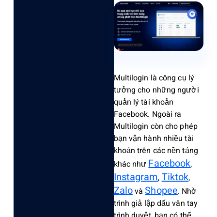
Multilogin là công cụ lý
tưởng cho những người
quản lý tài khoản
Facebook. Ngoài ra
Multilogin còn cho phép
bạn vận hành nhiều tài
khoản trên các nền tảng
Facebook
khác như
,
Instagram
Tiktok
,
,
Zalo
Shopee
và
. Nhờ
trình giả lập dấu vân tay
trình duyệt, bạn có thể