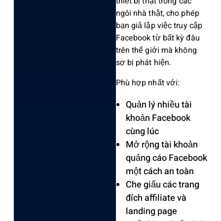
thiết bị thật trong các
ngôi nhà thật, cho phép
bạn giả lập việc truy cập
Faceboo‌k từ bất kỳ đâu
trên thế giới mà không
sợ bị phát hiện.
‌Phù hợp nhất với:
Q‌uản lý nhiều tài
khoản Faceboo‌k
cùng lúc
Mở rộng tài khoản
quảng cáo Facebo‌ok
một cách an toàn ‌
Che giấu các trang
đích affili‌ate và
landing page ‌