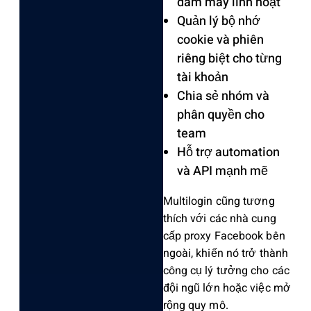
đám mây linh hoạt
Quản lý bộ nhớ
cookie và phiên
riêng biệt cho từng
tài khoản
Chia sẻ nhóm và
phân quyền cho
team
Hỗ trợ automation
và API mạnh mẽ
Multilogin cũng tương
thích với các nhà cung
cấp proxy Facebook bên
ngoài, khiến nó trở thành
công cụ lý tưởng cho các
đội ngũ lớn hoặc việc mở
rộng quy mô.