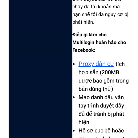
chạy đa tài khoản mà
hạn chế tối đa nguy cơ bị
phát hiện.
Điều gì làm cho
Multilogin hoàn hảo cho
Facebook:
Proxy dân cư
tích
hợp sẵn (200MB
được bao gồm trong
bản dùng thử)
Mạo danh dấu vân
tay trình duyệt đầy
đủ để tránh bị phát
hiện
Hồ sơ cục bộ hoặc