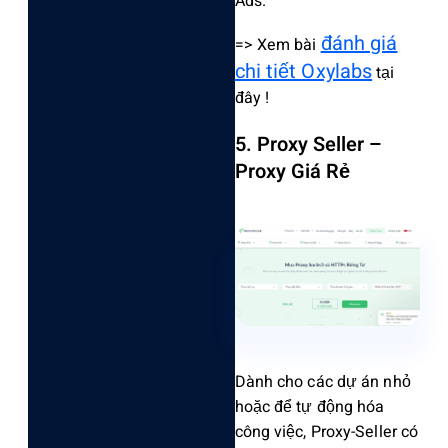
Ads.
đánh giá
=> Xem bài
chi tiết Oxylabs
tại
đây !
5. Proxy Seller –
Proxy Giá Rẻ
Dành cho các dự án nhỏ
hoặc để tự động hóa
công việc, Proxy-S‌eller có