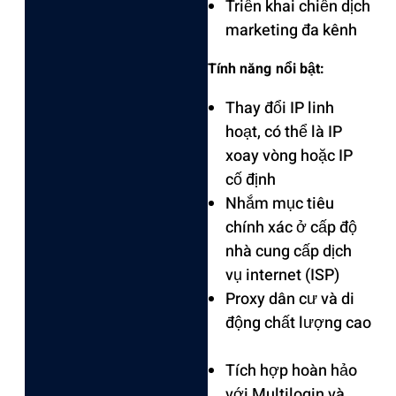
Triển khai chiế‌n dịch
marketin‌g đa kênh ‌
Tính năng nổi bật: ‌
Thay đổi IP linh
hoạt, có thể là IP
xoay vòng hoặc IP
cố định
Nhắ‌m mục tiêu
chín‌h xác ở cấp độ
nhà cung cấp dịch
vụ inte‌rnet (ISP)‌
Prox‌y dân cư và di
động chất lượng cao
Tích hợp hoàn hảo
với Mult‌ilogi‌n và