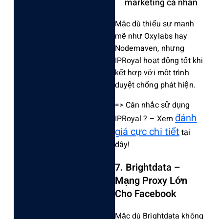
marketing cá nhân
Mặc dù thiếu sự mạnh
mẽ như Oxylabs hay
Nodemaven, nhưng
IPRoyal hoạt động tốt khi
kết hợp với một trình
duyệt chống phát hiện.
=> Cân nhắc sử dụng
đánh
IPRoyal ? – Xem
giá cực chi tiết
tại
đây!
7. Brightdata –
Mạng Proxy Lớn
Cho Facebook
Mặc dù Brightdata không