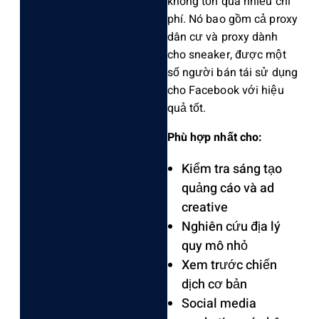
không tốn quá nhiều chi
phí. Nó bao gồm cả proxy
dân cư và proxy dành
cho sneaker, được một
số người bán tái sử dụng
cho Facebook với hiệu
quả tốt.
Phù hợp nhất cho:
Kiểm tra sáng tạo
quảng cáo và ad
creative
Nghiên cứu địa lý
quy mô nhỏ
Xem trước chiến
dịch cơ bản
Social media