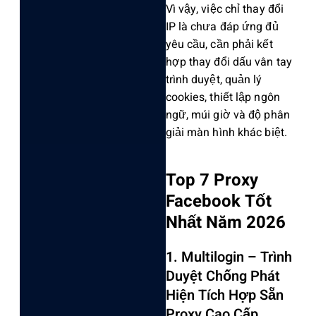
Vì vậy, việc chỉ thay đổi
IP là chưa đáp ứng đủ
yêu cầu, cần phải kết
hợp thay đổi dấu vân tay
trình duyệt‌, quản lý
cooki‌es, thiết lập ngôn
ngữ, múi giờ và độ phân
giải màn hình khác biệt.‌
Top 7 Proxy
Facebook Tốt
Nhất Năm 2026
1. Multilogin – Trình
Duyệt Chống Phát
Hiện Tích Hợp Sẵn
Proxy Cao Cấp