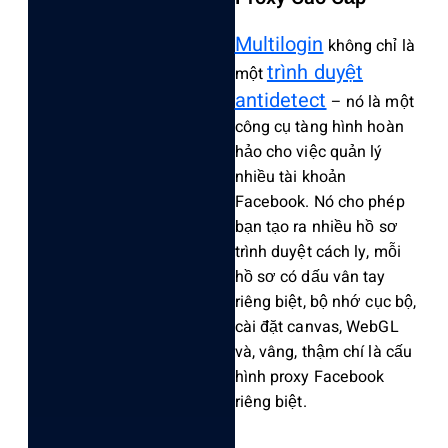
Multilogin
không chỉ là
trình duyệt
một
antidetect
– nó là một
công cụ tàng hình hoàn
hảo cho việc quản lý
nhiều tài khoản
Facebook. Nó cho phép
bạn tạo ra nhiều hồ sơ
trình duyệt cách ly, mỗi
hồ sơ có dấu vân tay
riêng biệt, bộ nhớ cục bộ,
cài đặt canvas, WebGL
và, vâng, thậm chí là cấu
hình proxy Facebook
riêng biệt.