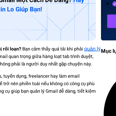
 Gmail Một Cách Dễ Dàng?
Hãy
in Lo Giúp Bạn!
quản lý
 rối loạn?
Bạn cảm thấy quá tải khi phải
Mục l
mail quan trọng giữa hàng loạt tab trình duyệt,
không phải là người duy nhất gặp chuyện này.
s, tuyển dụng, freelancer hay làm email
hể trở nên phiền toái nếu không có công cụ phù
g cụ giúp bạn quản lý Gmail dễ dàng, tiết kiệm