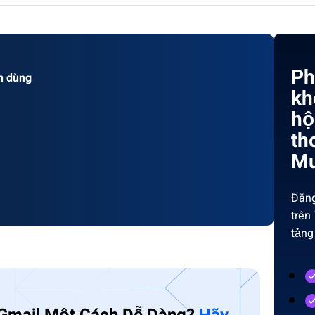
Ph
n dùng
kh
hộ
th
Mu
Đăng
trên
tảng