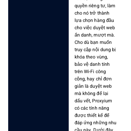
quyền riêng tư, làm
cho nó trở thành
lựa chọn hàng đầu
cho việc duyệt web
ẩn danh, mượt mà.
Cho dù bạn muốn
truy cập nội dung bị
khóa theo vùng,
bảo vệ danh tính
trên Wi-Fi công
cộng, hay chỉ đơn
giản là duyệt web
mà không để lại
dấu vết, Proxyium
có các tính năng
được thiết kế để
đáp ứng những nhu
cầu này. Dưới đây