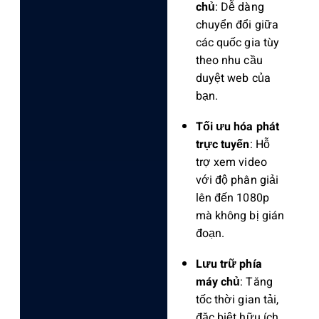
chủ
: Dễ dàng
chuyển đổi giữa
các quốc gia tùy
theo nhu cầu
duyệt web của
bạn.
Tối ưu hóa phát
trực tuyến
: Hỗ
trợ xem video
với độ phân giải
lên đến 1080p
mà không bị gián
đoạn.
Lưu trữ phía
máy chủ
: Tăng
tốc thời gian tải,
đặc biệt hữu ích