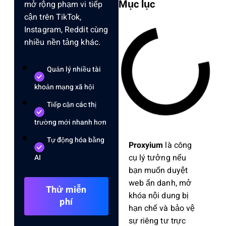
Mục lục
mở rộng phạm vi tiếp
cận trên TikTok,
Instagram, Reddit cùng
nhiều nền tảng khác.
Quản lý nhiều tài
khoản mạng xã hội
Tiếp cận các thị
trường mới nhanh hơn
Tự động hóa bằng
Proxyium
là công
cụ lý tưởng nếu
AI
bạn muốn duyệt
web ẩn danh, mở
Thử miễn
khóa nội dung bị
phí
hạn chế và bảo vệ
sự riêng tư trực