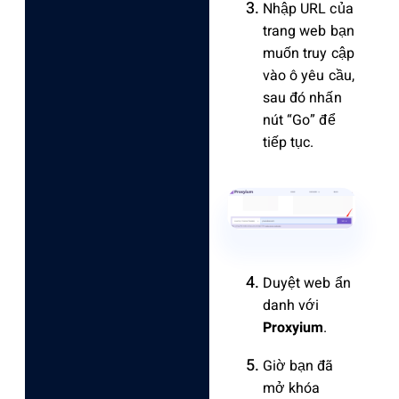
Nhập URL của
trang web bạn
muốn truy cập
vào ô yêu cầu,
sau đó nhấn
nút “Go” để
tiếp tục.
Duyệt web ẩn
danh với
Proxyium
.
Giờ bạn đã
mở khóa