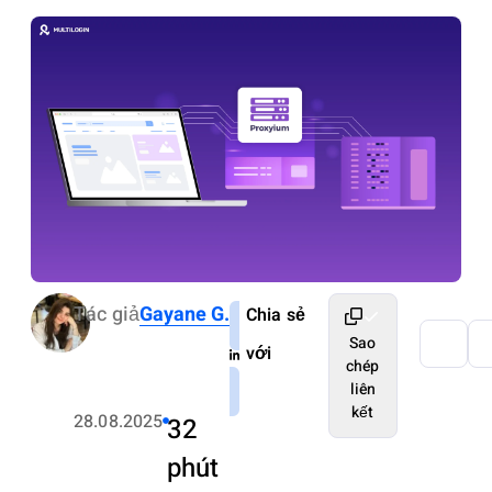
Tác giả
Gayane G.
Chia sẻ
Sao
với
chép
liên
kết
28.08.2025
32
phút