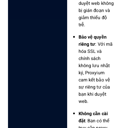
duyệt web không
bị gián đoạn và
giảm thiểu độ
trễ.
Bảo vệ quyền
riêng tư
: Với mã
hóa SSL và
chính sách
không lưu nhật
ký, Proxyium
cam kết bảo vệ
sự riêng tư của
bạn khi duyệt
web.
Không cần cài
đặt
: Bạn có thể
truy cập proxy