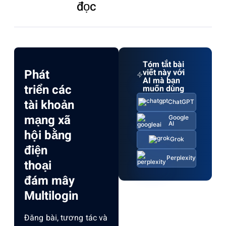
đọc
Tóm tắt bài
Phát
viết này với
AI mà bạn
triển các
muốn dùng
tài khoản
ChatGPT
mạng xã
Google
AI
hội bằng
Grok
điện
Perplexity
thoại
đám mây
Multilogin
Đăng bài, tương tác và