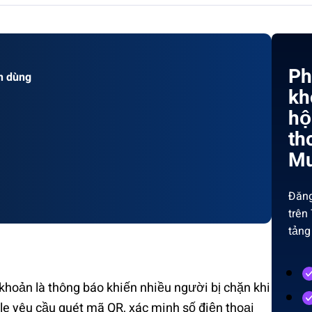
Ph
n dùng
kh
hộ
th
Mu
Đăng
trên
tảng
 khoản là thông báo khiến nhiều người bị chặn khi
gle yêu cầu quét mã QR, xác minh số điện thoại