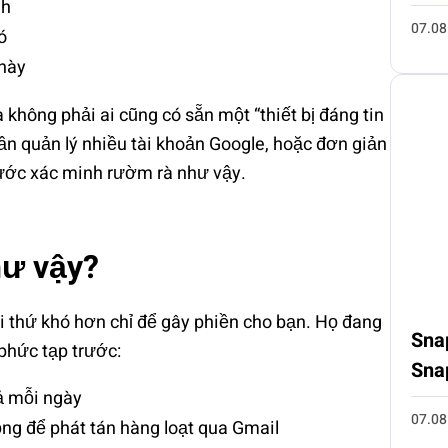
nh
07.08
ó
 này
không phải ai cũng có sẵn một “thiết bị đáng tin
n quản lý nhiều tài khoản Google, hoặc đơn giản
bước xác minh rườm rà như vậy.
hư vậy?
ọi thứ khó hơn chỉ để gây phiền cho bạn. Họ đang
Sna
phức tạp trước:
Sna
ả mỗi ngày
07.08
ng để phát tán hàng loạt qua Gmail