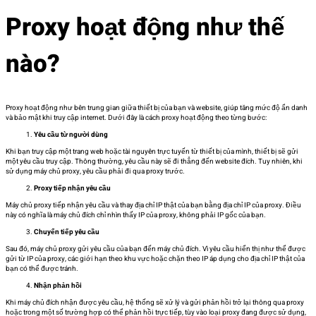
Proxy hoạt động như thế
nào?
Proxy hoạt động như bên trung gian giữa thiết bị của bạn và website, giúp tăng mức độ ẩn danh
và bảo mật khi truy cập internet. Dưới đây là cách proxy hoạt động theo từng bước:
Yêu cầu từ người dùng
Khi bạn truy cập một trang web hoặc tài nguyên trực tuyến từ thiết bị của mình, thiết bị sẽ gửi
một yêu cầu truy cập. Thông thường, yêu cầu này sẽ đi thẳng đến website đích. Tuy nhiên, khi
sử dụng máy chủ proxy, yêu cầu phải đi qua proxy trước.
Proxy tiếp nhận yêu cầu
Máy chủ proxy tiếp nhận yêu cầu và thay địa chỉ IP thật của bạn bằng địa chỉ IP của proxy. Điều
này có nghĩa là máy chủ đích chỉ nhìn thấy IP của proxy, không phải IP gốc của bạn.
Chuyển tiếp yêu cầu
Sau đó, máy chủ proxy gửi yêu cầu của bạn đến máy chủ đích. Vì yêu cầu hiển thị như thể được
gửi từ IP của proxy, các giới hạn theo khu vực hoặc chặn theo IP áp dụng cho địa chỉ IP thật của
bạn có thể được tránh.
Nhận phản hồi
Khi máy chủ đích nhận được yêu cầu, hệ thống sẽ xử lý và gửi phản hồi trở lại thông qua proxy
hoặc trong một số trường hợp có thể phản hồi trực tiếp, tùy vào loại proxy đang được sử dụng,