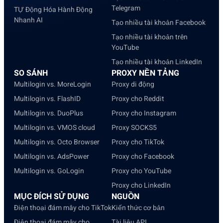
Telegram
TỰ Động Hóa Hành Động
Nhanh AI
Tạo nhiều tài khoản Facebook
Tạo nhiều tài khoản trên
YouTube
Tạo nhiều tài khoản LinkedIn
SO SÁNH
PROXY NỀN TẢNG
Multilogin vs. MoreLogin
Proxy di động
Multilogin vs. FlashID
Proxy cho Reddit
Multilogin vs. DuoPlus
Proxy cho Instagram
Multilogin vs. VMOS cloud
Proxy SOCKS5
Multilogin vs. Octo Browser
Proxy cho TikTok
Multilogin vs. AdsPower
Proxy cho Facebook
Multilogin vs. GoLogin
Proxy cho YouTube
Proxy cho LinkedIn
MỤC ĐÍCH SỬ DỤNG
NGUỒN
Điện thoại đám mây cho TikTok
Kiến thức cơ bản
Điện thoại đám mây cho
Tài liệu API