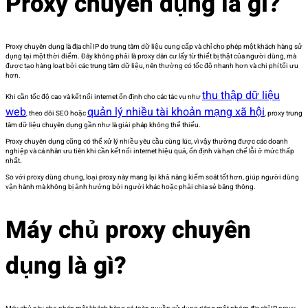
Proxy chuyên dụng là gì?
Proxy chuyên dụng là địa chỉ IP do trung tâm dữ liệu cung cấp và chỉ cho phép một khách hàng sử
dụng tại một thời điểm. Đây không phải là proxy dân cư lấy từ thiết bị thật của người dùng, mà
được tạo hàng loạt bởi các trung tâm dữ liệu, nên thường có tốc độ nhanh hơn và chi phí tối ưu
hơn.
thu thập dữ liệu
Khi cần tốc độ cao và kết nối internet ổn định cho các tác vụ như
web
quản lý nhiều tài khoản mạng xã hội
, theo dõi SEO hoặc
, proxy trung
tâm dữ liệu chuyên dụng gần như là giải pháp không thể thiếu.
Proxy chuyên dụng cũng có thể xử lý nhiều yêu cầu cùng lúc, vì vậy thường được các doanh
nghiệp và cá nhân ưu tiên khi cần kết nối internet hiệu quả, ổn định và hạn chế lỗi ở mức thấp
nhất.
So với proxy dùng chung, loại proxy này mang lại khả năng kiểm soát tốt hơn, giúp người dùng
vận hành mà không bị ảnh hưởng bởi người khác hoặc phải chia sẻ băng thông.
Máy chủ proxy chuyên
dụng là gì?