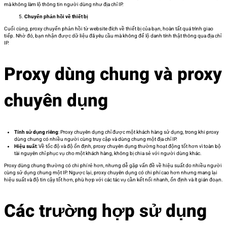
mà không làm lộ thông tin người dùng như địa chỉ IP.
Chuyển phản hồi về thiết bị
Cuối cùng, proxy chuyển phản hồi từ website đích về thiết bị của bạn, hoàn tất quá trình giao
tiếp. Nhờ đó, bạn nhận được dữ liệu đã yêu cầu mà không để lộ danh tính thật thông qua địa chỉ
IP.
Proxy dùng chung và proxy
chuyên dụng
Tính sử dụng riêng
: Proxy chuyên dụng chỉ được một khách hàng sử dụng, trong khi proxy
dùng chung có nhiều người cùng truy cập và dùng chung một địa chỉ IP.
Hiệu suất
: Về tốc độ và độ ổn định, proxy chuyên dụng thường hoạt động tốt hơn vì toàn bộ
tài nguyên chỉ phục vụ cho một khách hàng, không bị chia sẻ với người dùng khác.
Proxy dùng chung thường có chi phí rẻ hơn, nhưng dễ gặp vấn đề về hiệu suất do nhiều người
cùng sử dụng chung một IP. Ngược lại, proxy chuyên dụng có chi phí cao hơn nhưng mang lại
hiệu suất và độ tin cậy tốt hơn, phù hợp với các tác vụ cần kết nối nhanh, ổn định và ít gián đoạn.
Các trường hợp sử dụng