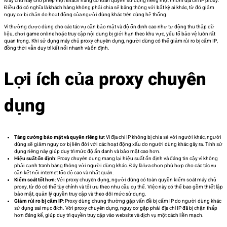
Máy chủ này cho phép một khách hàng có toàn quyền sử dụng riêng một nhóm địa chỉ IP proxy.
Điều đó có nghĩa là khách hàng không phải chia sẻ băng thông với bất kỳ ai khác, từ đó giảm
nguy cơ bị chặn do hoạt động của người dùng khác trên cùng hệ thống.
Vì thường được dùng cho các tác vụ cần bảo mật và độ ổn định cao như tự động thu thập dữ
liệu, chơi game online hoặc truy cập nội dung bị giới hạn theo khu vực, yếu tố bảo vệ luôn rất
quan trọng. Khi sử dụng máy chủ proxy chuyên dụng, người dùng có thể giảm rủi ro bị cấm IP,
đồng thời vẫn duy trì kết nối nhanh và ổn định.
Lợi ích của proxy chuyên
dụng
Tăng cường bảo mật và quyền riêng tư
: Vì địa chỉ IP không bị chia sẻ với người khác, người
dùng sẽ giảm nguy cơ bị liên đới với các hoạt động xấu do người dùng khác gây ra. Tính sử
dụng riêng này giúp duy trì mức độ ẩn danh và bảo mật cao hơn.
Hiệu suất ổn định
: Proxy chuyên dụng mang lại hiệu suất ổn định và đáng tin cậy vì không
phải cạnh tranh băng thông với người dùng khác. Đây là lựa chọn phù hợp cho các tác vụ
cần kết nối internet tốc độ cao và nhất quán.
Kiểm soát tốt hơn
: Với proxy chuyên dụng, người dùng có toàn quyền kiểm soát máy chủ
proxy, từ đó có thể tùy chỉnh và tối ưu theo nhu cầu cụ thể. Việc này có thể bao gồm thiết lập
bảo mật, quản lý quyền truy cập và theo dõi mức sử dụng.
Giảm rủi ro bị cấm IP
: Proxy dùng chung thường gặp vấn đề bị cấm IP do người dùng khác
sử dụng sai mục đích. Với proxy chuyên dụng, nguy cơ gặp phải địa chỉ IP đã bị chặn thấp
hơn đáng kể, giúp duy trì quyền truy cập vào website và dịch vụ một cách liền mạch.