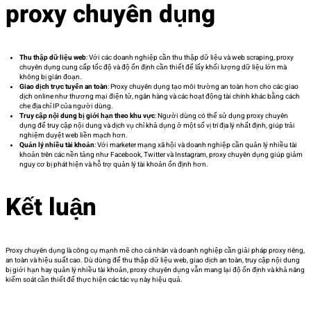
proxy chuyên dụng
Thu thập dữ liệu web
: Với các doanh nghiệp cần thu thập dữ liệu và web scraping, proxy
chuyên dụng cung cấp tốc độ và độ ổn định cần thiết để lấy khối lượng dữ liệu lớn mà
không bị gián đoạn.
Giao dịch trực tuyến an toàn
: Proxy chuyên dụng tạo môi trường an toàn hơn cho các giao
dịch online như thương mại điện tử, ngân hàng và các hoạt động tài chính khác bằng cách
che địa chỉ IP của người dùng.
Truy cập nội dung bị giới hạn theo khu vực
: Người dùng có thể sử dụng proxy chuyên
dụng để truy cập nội dung và dịch vụ chỉ khả dụng ở một số vị trí địa lý nhất định, giúp trải
nghiệm duyệt web liền mạch hơn.
Quản lý nhiều tài khoản
: Với marketer mạng xã hội và doanh nghiệp cần quản lý nhiều tài
khoản trên các nền tảng như Facebook, Twitter và Instagram, proxy chuyên dụng giúp giảm
nguy cơ bị phát hiện và hỗ trợ quản lý tài khoản ổn định hơn.
Kết luận
Proxy chuyên dụng là công cụ mạnh mẽ cho cá nhân và doanh nghiệp cần giải pháp proxy riêng,
an toàn và hiệu suất cao. Dù dùng để thu thập dữ liệu web, giao dịch an toàn, truy cập nội dung
bị giới hạn hay quản lý nhiều tài khoản, proxy chuyên dụng vẫn mang lại độ ổn định và khả năng
kiểm soát cần thiết để thực hiện các tác vụ này hiệu quả.