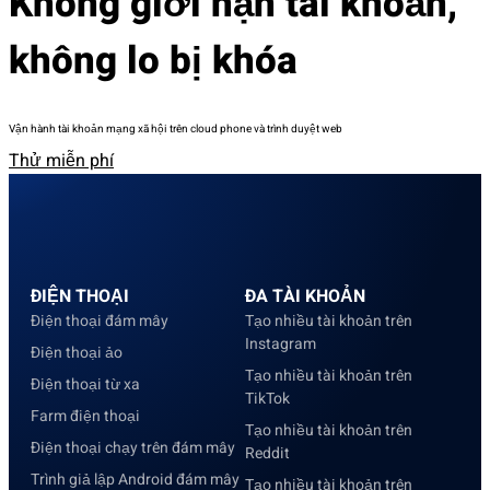
Không giới hạn tài khoản,
không lo bị khóa
Vận hành tài khoản mạng xã hội trên cloud phone và trình duyệt web
Thử miễn phí
ĐIỆN THOẠI
ĐA TÀI KHOẢN
Điện thoại đám mây
Tạo nhiều tài khoản trên
Instagram
Điện thoại ảo
Tạo nhiều tài khoản trên
Điện thoại từ xa
TikTok
Farm điện thoại
Tạo nhiều tài khoản trên
Điện thoại chạy trên đám mây
Reddit
Trình giả lập Android đám mây
Tạo nhiều tài khoản trên