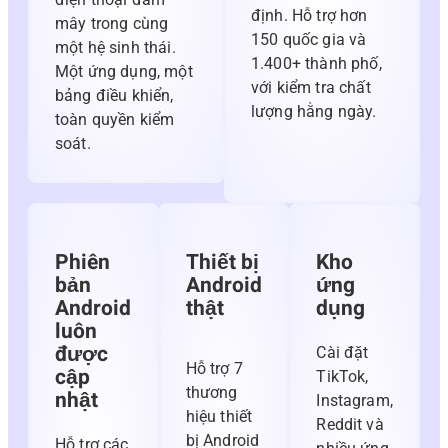
định. Hỗ trợ hơn
mây trong cùng
150 quốc gia và
một hệ sinh thái.
1.400+ thành phố,
Một ứng dụng, một
với kiểm tra chất
bảng điều khiển,
lượng hằng ngày.
toàn quyền kiểm
soát.
Phiên
Thiết bị
Kho
bản
Android
ứng
Android
thật
dụng
luôn
được
Cài đặt
Hỗ trợ 7
cập
TikTok,
thương
nhật
Instagram,
hiệu thiết
Reddit và
bị Android
Hỗ trợ các