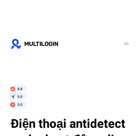
4.8
5.0
5.0
Điện thoại antidetect