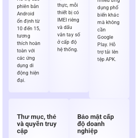
nhiều ứng
thực, mỗi
phiên bản
dụng phổ
thiết bị có
Android
biến khác
IMEI riêng
ổn định từ
mà không
và dấu
10 đến 15,
cần
vân tay số
tương
Google
ở cấp độ
thích hoàn
Play. Hỗ
hệ thống.
toàn với
trợ tải lên
các ứng
tệp APK.
dụng di
động hiện
đại.
Thư mục, thẻ
Bảo mật cấp
và quyền truy
độ doanh
cập
nghiệp