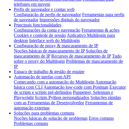
telefones em nuvem
Perfis de navegador e contas web
Configuração de perfis de navegador
Ferramentas para perfis
de navegador
Impressões digitais do navegador
Principais funcionalidades
Configurações da conta e navegação
Ferramentas & ações
Cookies e controle de sessão
Aplicativo Multilogin para
desktop
Interface web do Multilogin
Configuração de proxy & mascaramento de IP
Noções básicas de mascaramento de IP
Soluções de
mascaramento de IP
Recursos de mascaramento de IP
Tudo
sobre o proxy do Multilogin
Problemas de mascaramento de
IP
Espaço de trabalho & gestão de equipe
Automação de tarefas com API
Começando com a automação do Multilogin
Automação
básica com CLI
Automação low-code com Postman
Executor
de scripts e scripts pré-definidos
Puppeteer, Selenium e
Playwright
Scripts Python personalizados
Soluções rápidas
com as Ferramentas de Desenvolvedor
Ferramentas de
automação externas
Soluções para problemas comuns
Noções básicas de solução de problemas
Erros comuns
Problemas comuns