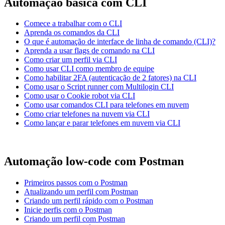
Automação básica com CLI
Comece a trabalhar com o CLI
Aprenda os comandos da CLI
O que é automação de interface de linha de comando (CLI)?
Aprenda a usar flags de comando na CLI
Como criar um perfil via CLI
Como usar CLI como membro de equipe
Como habilitar 2FA (autenticação de 2 fatores) na CLI
Como usar o Script runner com Multilogin CLI
Como usar o Cookie robot via CLI
Como usar comandos CLI para telefones em nuvem
Como criar telefones na nuvem via CLI
Como lançar e parar telefones em nuvem via CLI
Automação low-code com Postman
Primeiros passos com o Postman
Atualizando um perfil com Postman
Criando um perfil rápido com o Postman
Inicie perfis com o Postman
Criando um perfil com Postman