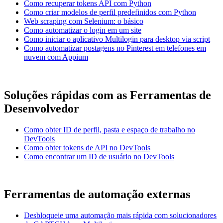
Como recuperar tokens API com Python
Como criar modelos de perfil predefinidos com Python
Web scraping com Selenium: o básico
Como automatizar o login em um site
Como iniciar o aplicativo Multilogin para desktop via script
Como automatizar postagens no Pinterest em telefones em
nuvem com Appium
Soluções rápidas com as Ferramentas de
Desenvolvedor
Como obter ID de perfil, pasta e espaço de trabalho no
DevTools
Como obter tokens de API no DevTools
Como encontrar um ID de usuário no DevTools
Ferramentas de automação externas
Desbloqueie uma automação mais rápida com solucionadores