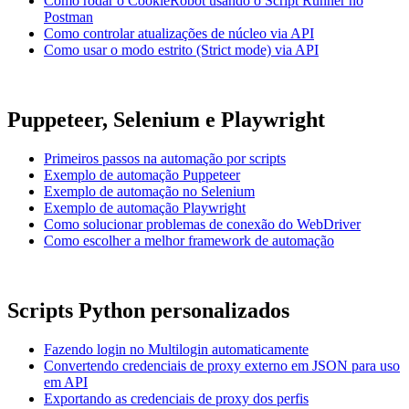
Como rodar o CookieRobot usando o Script Runner no
Postman
Como controlar atualizações de núcleo via API
Como usar o modo estrito (Strict mode) via API
Puppeteer, Selenium e Playwright
Primeiros passos na automação por scripts
Exemplo de automação Puppeteer
Exemplo de automação no Selenium
Exemplo de automação Playwright
Como solucionar problemas de conexão do WebDriver
Como escolher a melhor framework de automação
Scripts Python personalizados
Fazendo login no Multilogin automaticamente
Convertendo credenciais de proxy externo em JSON para uso
em API
Exportando as credenciais de proxy dos perfis