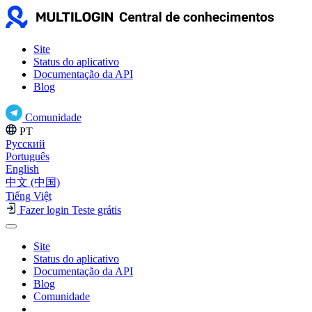
Site
Status do aplicativo
Documentação da API
Blog
Comunidade
PT
Русский
Português
English
中文 (中国)
Tiếng Việt
Fazer login
Teste grátis
Site
Status do aplicativo
Documentação da API
Blog
Comunidade