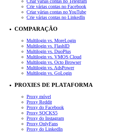
Criar várias contas no Telegram
Crie várias contas no Facebook
Criar várias contas no YouTube
Crie várias contas no LinkedIn
COMPARAÇÃO
Multilogin vs. MoreLogin
Multilogin vs. FlashID
Multilogin vs. DuoPlus
Multilogin vs. VMOS Cloud
Multilogin vs. Octo Browser
Multilogin vs. AdsPower
Multilogin vs. GoLogin
PROXIES DE PLATAFORMA
Proxy móvel
Proxy Reddit
Proxy do Facebook
Proxy SOCKS5
Proxy do Instagram
Proxy OnlyFans
Proxy do LinkedIn