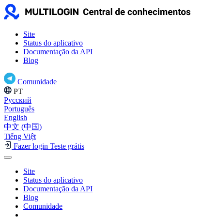
Site
Status do aplicativo
Documentação da API
Blog
Comunidade
PT
Русский
Português
English
中文 (中国)
Tiếng Việt
Fazer login
Teste grátis
Site
Status do aplicativo
Documentação da API
Blog
Comunidade