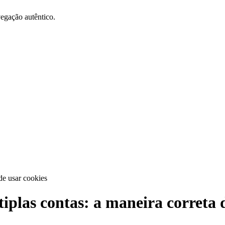
vegação autêntico.
de usar cookies
plas contas: a maneira correta d