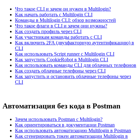
Что такое CLI и зачем он нужен в Multilogin?
Как начать работать с Multilogin CLI
Команды в Multilogin CLI: обзор возможностей
Что такое флаги в CLI и зачем они нужны?
Как создать профиль через CLI
Как участникам команды работать с CLI
Как включить 2FA (двухфакторную аутентификацию) в
CLI
Как использовать Script runner с Multilogin CLI
Как запустить CookieRobot в Multilogin CLI
Как использовать команды CLI для облачных телефонов
Как создать облачные телефоны через CLI
Как запустить и остановить облачные телефоны через
CLI
Автоматизация без кода в Postman
Зачем использовать Postman с Multilogin?
Как ориентироваться в документации Postman
Как использовать автоматизацию Multilogin в Postman
Как сгенерировать токен автоматизации Multilogin в