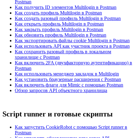
Postman
Как получить ID элементов Multilogin в Postman
Как создать профиль Multilogin в Postman
Как создать разовый профиль Multilogin в Postman
Как открыть профиль Multilogin в Postman
Как закрыть профиль Multilogin в Postman
Как обновить профиль Multilogin в Postman
Как экспортировать файлы cookie Multilogin в Postman
Как использовать API как участник проекта в Postman
Как сохранить разовый профиль в локальном
хранилище с Postman
Как включить 2FA (двухфакторную аутентификацию) в
Postman
Как использовать менеджер закладок в Multilogin
Как установить браузерные расширения с Postman
Как включить флаги для Mimic с помощью Postman
Обзор запросов API объектного хранилища
Script runner и готовые скрипты
Как запустить CookieRobot с помощью Script runner в
Postman