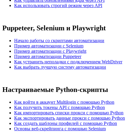
Как управлять обновлениями ядра через API
Как использовать строгий режим через API
Puppeteer, Selenium и Playwright
Начало работы со скриптами автоматизации
Пример автоматизации с Selenium
Пример автоматизации с Playwright
Пример автоматизации Puppeteer
Как устранить неполадки с подключением WebDriver
Как выбрать лучшую систему автоматизации
Настраиваемые Python-скрипты
Как войти в аккаунт Multilogin с помощью Python
Как получить токены API с помощью Python
Как импортировать списки прокси с помощью Python
Как экспортировать данные прокси с помощью Python
Как создать шаблоны профилей с помощью Python
Основы веб-скрейпинга с помощью Selenium