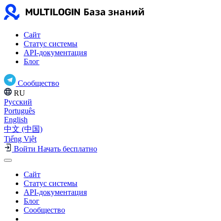
Сайт
Статус системы
API-документация
Блог
Сообщество
RU
Русский
Português
English
中文 (中国)
Tiếng Việt
Войти
Начать бесплатно
Сайт
Статус системы
API-документация
Блог
Сообщество