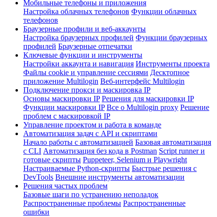
Мобильные телефоны и приложения
Настройка облачных телефонов
Функции облачных
телефонов
Браузерные профили и веб-аккаунты
Настройка браузерных профилей
Функции браузерных
профилей
Браузерные отпечатки
Ключевые функции и инструменты
Настройки аккаунта и навигация
Инструменты проекта
Файлы cookie и управление сессиями
Десктопное
приложение Multilogin
Веб-интерфейс Multilogin
Подключение прокси и маскировка IP
Основы маскировки IP
Решения для маскировки IP
Функции маскировки IP
Все о Multilogin proxy
Решение
проблем с маскировкой IP
Управление проектом и работа в команде
Автоматизация задач с API и скриптами
Начало работы с автоматизацией
Базовая автоматизация
с CLI
Автоматизация без кода в Postman
Script runner и
готовые скрипты
Puppeteer, Selenium и Playwright
Настраиваемые Python-скрипты
Быстрые решения с
DevTools
Внешние инструменты автоматизации
Решения частых проблем
Базовые шаги по устранению неполадок
Распространенные проблемы
Распространенные
ошибки