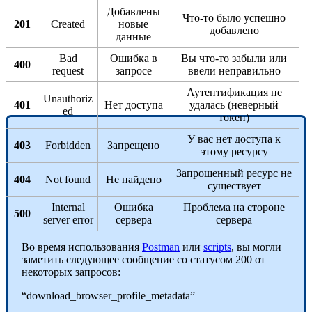
Добавлены
Что-то было успешно
201
Created
новые
добавлено
данные
Bad
Ошибка в
Вы что-то забыли или
400
request
запросе
ввели неправильно
Аутентификация не
Unauthoriz
401
Нет доступа
удалась (неверный
ed
токен)
У вас нет доступа к
403
Forbidden
Запрещено
этому ресурсу
Запрошенный ресурс не
404
Not found
Не найдено
существует
Internal
Ошибка
Проблема на стороне
500
server error
сервера
сервера
Во время использования
Postman
или
scripts
, вы могли
заметить следующее сообщение со статусом 200 от
некоторых запросов:
“download_browser_profile_metadata”