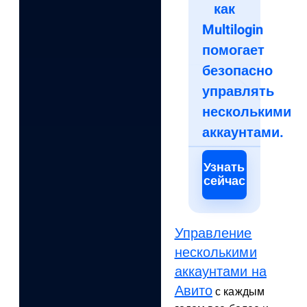
как
Multilogin
помогает
безопасно
управлять
несколькими
аккаунтами.
Узнать
сейчас
Управление
несколькими
аккаунтами на
Авито
с каждым