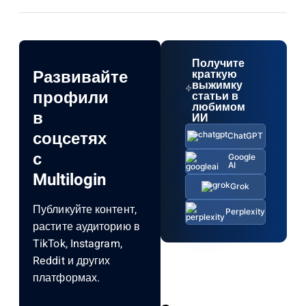
Получите
Развивайте
краткую
выжимку
профили
статьи в
любимом
в
ИИ
соцсетях
ChatGPT
с
Google
AI
Multilogin
Grok
Публикуйте контент,
Perplexity
растите аудиторию в
TikTok, Instagram,
Reddit и других
платформах.