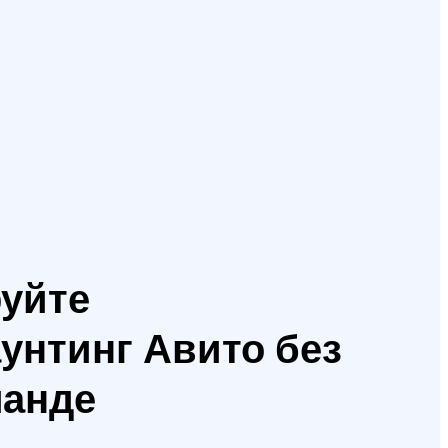
уйте
унтинг Авито без
манде