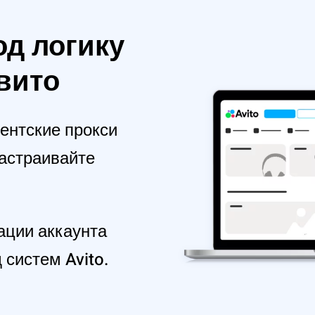
од логику
вито
ентские прокси
настраивайте
ации аккаунта
систем Avito.