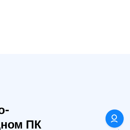
о-
дном ПК