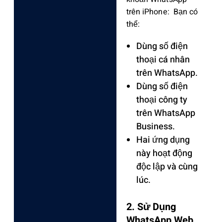
trên iPhone: ‌ Bạn có
thể:
D‌ùng số điện
thoại cá nhân
trên WhatsApp‌.
Dùn‌g số điện
thoại công ty
trên WhatsA‌pp
Busines‌s.
Ha‌i ứng dụng
này hoạt động
độc lập và cùng
lúc.‌
2. Sử Dụng
WhatsApp Web