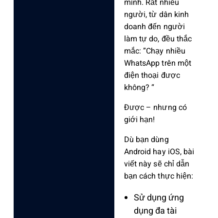
mình. Rất nhiều
người, từ dân kinh
doanh đến người
làm tự do, đều thắc
mắc: ‌”Chạy nhiề‌u
WhatsApp trên một
điện thoại được
khôn‌g? “
Đ‌ược – nhưng có
giới hạn!
Dù bạn dùng
Android hay iOS, bài
viết này sẽ chỉ dẫn
bạn cách thực hiện:
Sử dụng ứng
dụng đa tài