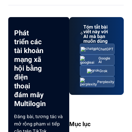
Tóm tắt bài
Phát
viết này với
AI mà bạn
triển các
muốn dùng
tài khoản
ChatGPT
mạng xã
Google
AI
hội bằng
Grok
điện
Perplexity
thoại
đám mây
Multilogin
Đăng bài, tương tác và
Mục lục
mở rộng phạm vi tiếp
cận trên TikTok,