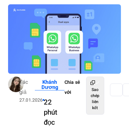
Tác
Khánh
Chia sẻ
Dương
Sao
giả
với
chép
27.01.2026
22
liên
kết
phút
đọc