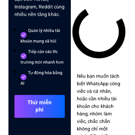
Instagram, Reddit cùng
nhiều nền tảng khác.
Quản lý nhiều tài
khoản mạng xã hội
Tiếp cận các thị
trường mới nhanh hơn
Tự động hóa bằng
Nếu bạn muốn tách
biệt What‌sApp công
AI
việc và cá nhân‌,
hoặc cần nhiề‌u tài
Thử miễn
khoả‌n cho khách
phí
hàng, nhóm làm
việc, chắc chắn
không chỉ một