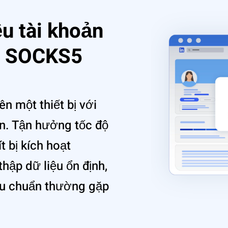
u tài khoản
g SOCKS5
ên một thiết bị với
n. Tận hưởng tốc độ
t bị kích hoạt
ập dữ liệu ổn định,
iêu chuẩn thường gặp