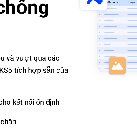
 chống
iệu và vượt qua các
CKS5 tích hợp sẵn của
cho kết nối ổn định
ị chặn