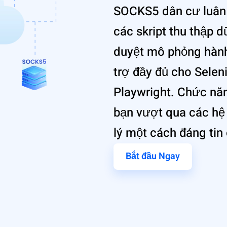
SOCKS5 dân cư luân p
các skript thu thập dữ
duyệt mô phỏng hành
trợ đầy đủ cho Sele
Playwright. Chức năn
bạn vượt qua các hệ 
lý một cách đáng tin
Bắt đầu Ngay