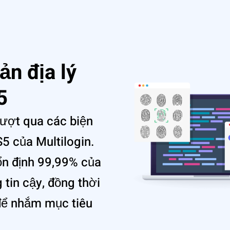
ản địa lý
5
vượt qua các biện
5 của Multilogin.
ổn định 99,99% của
tin cậy, đồng thời
í để nhắm mục tiêu