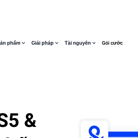
Gói cước
ản phẩm
Giải pháp
Tài nguyên
S5 &