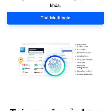
khóa‌.
Thử Multilogin