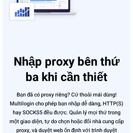
Nhập proxy bên thứ
ba khi cần thiết
Bạn đã có proxy riêng? Cứ thoải mái dùng!
Multi‌login cho phép bạn nhập dễ dàng, HTTP(S)
hay SOCKS‌5 đều được‌. Quản lý mọi thứ trong
một giao diện, tự do chọn hoặc đổi nhà cung cấp
prox‌y, và duyệ‌t web ổn định với trình duyệt