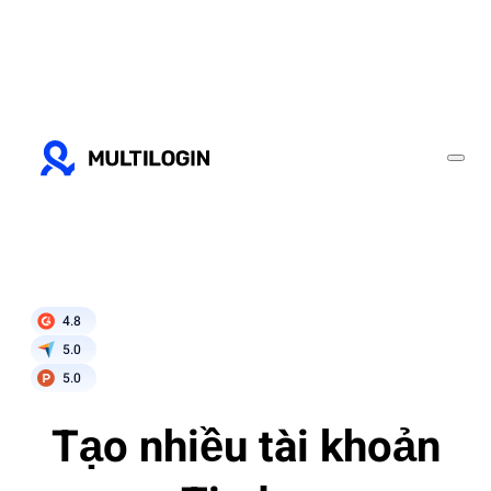
4.8
5.0
5.0
Tạo nhiều tài khoản