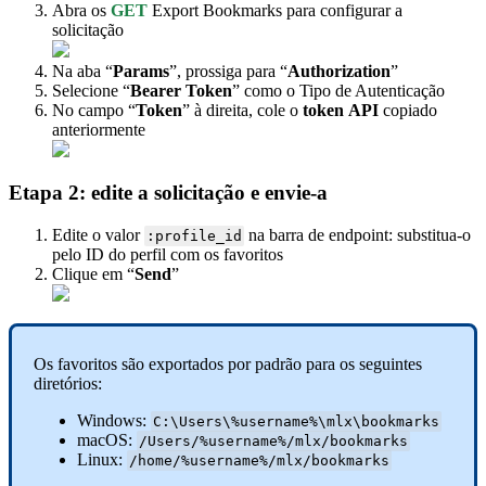
Abra os
GET
Export Bookmarks para configurar a
solicitação
Na aba “
Params
”, prossiga para “
Authorization
”
Selecione “
Bearer Token
” como o Tipo de Autenticação
No campo “
Token
” à direita, cole o
token
API
copiado
anteriormente
Etapa 2: edite a solicitação e envie-a
Edite o valor
na barra de endpoint: substitua-o
:profile_id
pelo ID do perfil com os favoritos
Clique em “
Send
”
Os favoritos são exportados por padrão para os seguintes
diretórios:
Windows:
C:\Users\%username%\mlx\bookmarks
macOS:
/Users/%username%/mlx/bookmarks
Linux:
/home/%username%/mlx/bookmarks