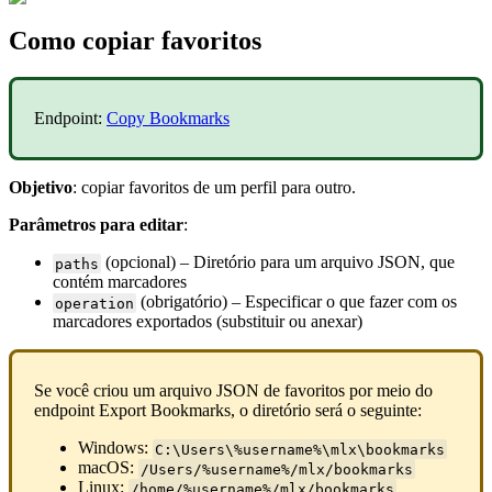
Como copiar favoritos
Endpoint:
Copy Bookmarks
Objetivo
: copiar favoritos de um perfil para outro.
Parâmetros para editar
:
(opcional) – Diretório para um arquivo JSON, que
paths
contém marcadores
(obrigatório) – Especificar o que fazer com os
operation
marcadores exportados (substituir ou anexar)
Se você criou um arquivo JSON de favoritos por meio do
endpoint Export Bookmarks, o diretório será o seguinte:
Windows:
C:\Users\%username%\mlx\bookmarks
macOS:
/Users/%username%/mlx/bookmarks
Linux:
/home/%username%/mlx/bookmarks