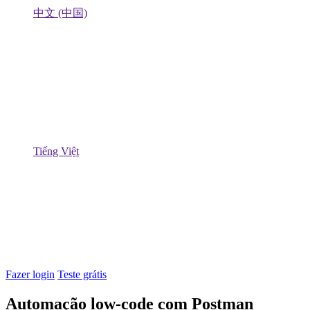
中文 (中国)
Tiếng Việt
Fazer login
Teste grátis
Automação low-code com Postman