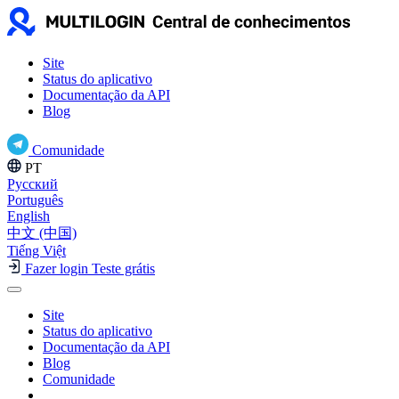
Site
Status do aplicativo
Documentação da API
Blog
Comunidade
PT
Русский
Português
English
中文 (中国)
Tiếng Việt
Fazer login
Teste grátis
Site
Status do aplicativo
Documentação da API
Blog
Comunidade