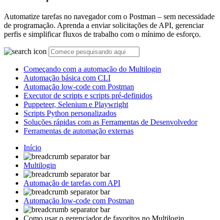
Automatize tarefas no navegador com o Postman – sem necessidade
de programação. Aprenda a enviar solicitações de API, gerenciar
perfis e simplificar fluxos de trabalho com o mínimo de esforço.
Começando com a automação do Multilogin
Automação básica com CLI
Automação low-code com Postman
Executor de scripts e scripts pré-definidos
Puppeteer, Selenium e Playwright
Scripts Python personalizados
Soluções rápidas com as Ferramentas de Desenvolvedor
Ferramentas de automação externas
Início
Multilogin
Automação de tarefas com API
Automação low-code com Postman
Como usar o gerenciador de favoritos no Multilogin