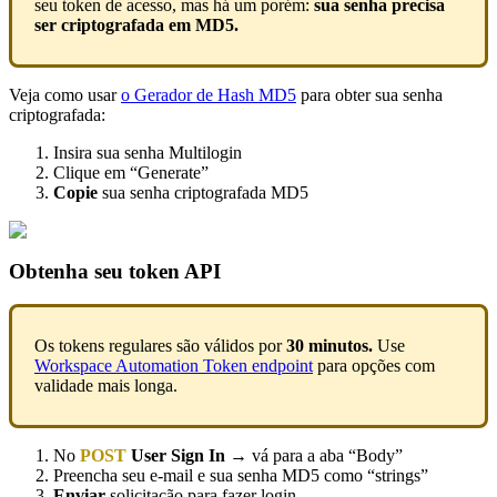
seu token de acesso, mas há um porém:
sua senha precisa
ser criptografada em MD5.
Veja como usar
o Gerador de Hash MD5
para obter sua senha
criptografada:
Insira sua senha Multilogin
Clique em “Generate”
Copie
sua senha criptografada MD5
Obtenha seu token API
Os tokens regulares são válidos por
30 minutos.
Use
Workspace Automation Token endpoint
para opções com
validade mais longa.
No
POST
User Sign In
→ vá para a aba “Body”
Preencha seu e-mail e sua senha MD5 como “strings”
Enviar
solicitação para fazer login