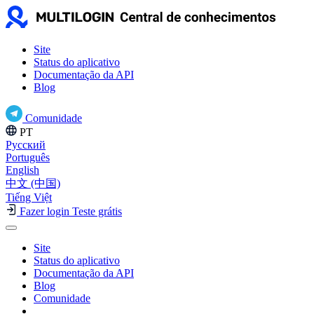
Site
Status do aplicativo
Documentação da API
Blog
Comunidade
PT
Русский
Português
English
中文 (中国)
Tiếng Việt
Fazer login
Teste grátis
Site
Status do aplicativo
Documentação da API
Blog
Comunidade