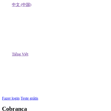
中文 (中国)
Tiếng Việt
Fazer login
Teste grátis
Cobrança