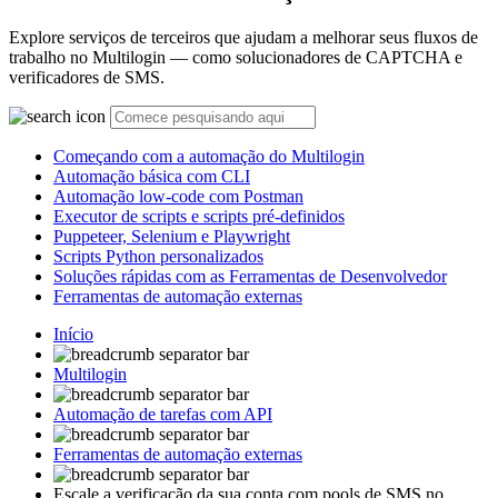
Explore serviços de terceiros que ajudam a melhorar seus fluxos de
trabalho no Multilogin — como solucionadores de CAPTCHA e
verificadores de SMS.
Começando com a automação do Multilogin
Automação básica com CLI
Automação low-code com Postman
Executor de scripts e scripts pré-definidos
Puppeteer, Selenium e Playwright
Scripts Python personalizados
Soluções rápidas com as Ferramentas de Desenvolvedor
Ferramentas de automação externas
Início
Multilogin
Automação de tarefas com API
Ferramentas de automação externas
Escale a verificação da sua conta com pools de SMS no