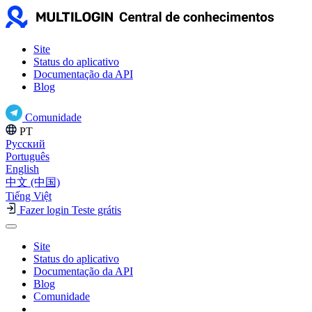
Site
Status do aplicativo
Documentação da API
Blog
Comunidade
PT
Русский
Português
English
中文 (中国)
Tiếng Việt
Fazer login
Teste grátis
Site
Status do aplicativo
Documentação da API
Blog
Comunidade