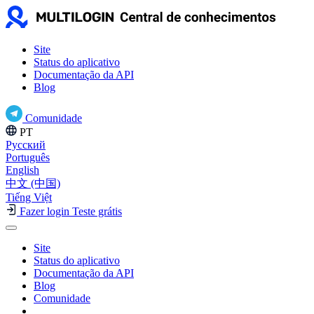
Site
Status do aplicativo
Documentação da API
Blog
Comunidade
PT
Русский
Português
English
中文 (中国)
Tiếng Việt
Fazer login
Teste grátis
Site
Status do aplicativo
Documentação da API
Blog
Comunidade