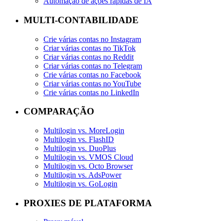
Automação de ações rápidas de IA
MULTI-CONTABILIDADE
Crie várias contas no Instagram
Criar várias contas no TikTok
Criar várias contas no Reddit
Criar várias contas no Telegram
Crie várias contas no Facebook
Criar várias contas no YouTube
Crie várias contas no LinkedIn
COMPARAÇÃO
Multilogin vs. MoreLogin
Multilogin vs. FlashID
Multilogin vs. DuoPlus
Multilogin vs. VMOS Cloud
Multilogin vs. Octo Browser
Multilogin vs. AdsPower
Multilogin vs. GoLogin
PROXIES DE PLATAFORMA