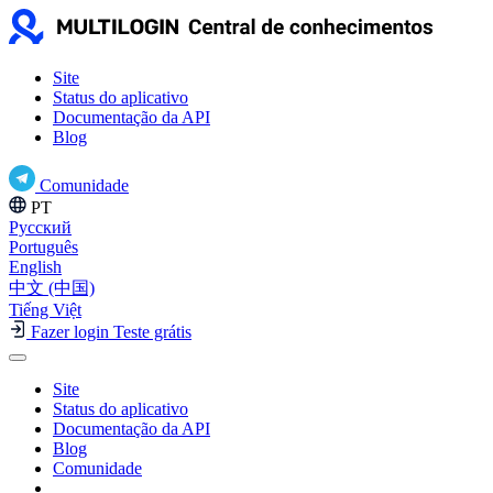
Site
Status do aplicativo
Documentação da API
Blog
Comunidade
PT
Русский
Português
English
中文 (中国)
Tiếng Việt
Fazer login
Teste grátis
Site
Status do aplicativo
Documentação da API
Blog
Comunidade