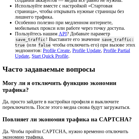
создании аккаунтов — медиа все равно не нужны.
Используйте вместе с настройкой «Стартовая
страница», чтобы открывать нужные страницы без
лишнего трафика.
Особенно полезно при медленном интернете,
мобильных прокси или работе через точку доступа.
Пользуйтесь нашим
API
? Добавьте параметр
! Выставите его значение
save_traffic
save_traffic:
(или
чтобы отключить его) при вызове этих
true
false
эндпоинтов:
Profile Create
,
Profile Update
,
Profile Partial
Update
,
Start Quick Profile
.
Часто задаваемые вопросы
Могу ли я отключить функцию экономии
трафика?
Да, просто зайдите в настройки профиля и выключите
переключатель. После этого медиа снова будут загружаться.
Повлияет ли экономия трафика на CAPTCHA?
Да. Чтобы пройти CAPTCHA, нужно временно отключить
экономию трафика.