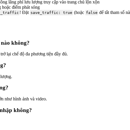
hông lãng phí lưu lượng truy cập vào trang chủ lộn xộn
g hoặc điểm phát sóng
! Đặt
(hoặc
để tắt tham số nà
e_traffic
save_traffic: true
false
úc nào không?
 trở lại chế độ đa phương tiện đầy đủ.
ng?
 lượng.
ông?
lớn như hình ảnh và video.
 nhập không?