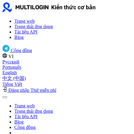
Trang web
Trạng thái ứng dụng
Tài liệu API
Blog
Cộng đồng
VI
Русский
Português
English
中文 (中国)
Tiếng Việt
Đăng nhập
Thử miễn phí
Trang web
Trạng thái ứng dụng
Tài liệu API
Blog
Cộng đồng