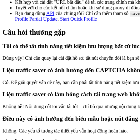
Kết hợp với cài đặt "URL bắt đầu" để tải các trang chính mà k
Tuyệt vời cho các kết nối chậm hoặc khi sử dụng proxy di độn
Bạn đang dùng
API
của chúng tôi? Chỉ cần thêm tham số
sav
Profile Partial Update
,
Start Quick Profile
Câu hỏi thường gặp
Tôi có thể tắt tính năng tiết kiệm lưu lượng bất cứ l
Đúng vậy! Chỉ cần quay lại cài đặt hồ sơ, tắt nút chuyển đổi là bạn sẽ
Liệu traffic saver có ảnh hưởng đến CAPTCHA khô
Có. Để giải quyết vấn đề này, bạn cần phải tắt tính năng tiết kiệm lưu
Liệu traffic saver có làm hỏng cách tải trang web kh
Không hề! Nội dung cốt lõi vẫn tải tốt – chỉ bỏ qua những nội dung 
Điều này có ảnh hưởng đến biểu mẫu hoặc nút đăng
Không. Các yếu tố tương tác thiết yếu vẫn hoạt động hoàn hảo.