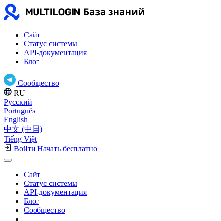
Сайт
Статус системы
API-документация
Блог
Сообщество
RU
Русский
Português
English
中文 (中国)
Tiếng Việt
Войти
Начать бесплатно
Сайт
Статус системы
API-документация
Блог
Сообщество