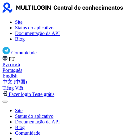
Site
Status do aplicativo
Documentação da API
Blog
Comunidade
PT
Русский
Português
English
中文 (中国)
Tiếng Việt
Fazer login
Teste grátis
Site
Status do aplicativo
Documentação da API
Blog
Comunidade