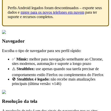
Perfis Android legados foram descontinuados – exporte seus
dados e
migre para os novos telefones em nuvem
para ter
suporte e recursos completos.
Navegador
Escolha o tipo de navegador para seu perfil rápido:
✅
Mimic
:
melhor para navegação semelhante ao Chrome,
sites modernos, automação e suporte a longo prazo
⚠️
Stealthfox
:
use apenas quando sua tarefa precisar de
comportamento estilo Firefox ou complementos do Firefox
🚫
Stealthfox
é legado:
não recebe mais atualizações
principais (última versão: v146)
Resolução da tela
A resolução de tela é um dos sinais do navegador que os sites