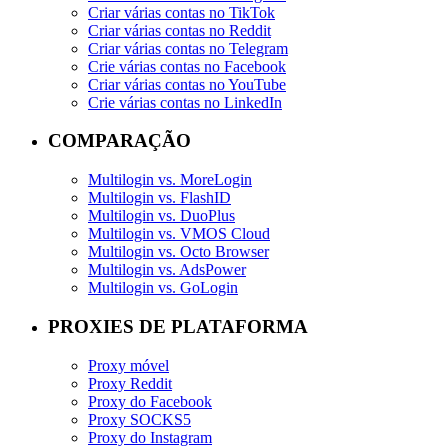
Criar várias contas no TikTok
Criar várias contas no Reddit
Criar várias contas no Telegram
Crie várias contas no Facebook
Criar várias contas no YouTube
Crie várias contas no LinkedIn
COMPARAÇÃO
Multilogin vs. MoreLogin
Multilogin vs. FlashID
Multilogin vs. DuoPlus
Multilogin vs. VMOS Cloud
Multilogin vs. Octo Browser
Multilogin vs. AdsPower
Multilogin vs. GoLogin
PROXIES DE PLATAFORMA
Proxy móvel
Proxy Reddit
Proxy do Facebook
Proxy SOCKS5
Proxy do Instagram