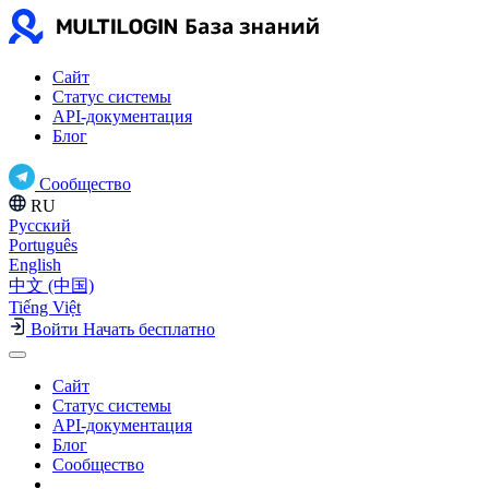
Сайт
Статус системы
API-документация
Блог
Сообщество
RU
Русский
Português
English
中文 (中国)
Tiếng Việt
Войти
Начать бесплатно
Сайт
Статус системы
API-документация
Блог
Сообщество