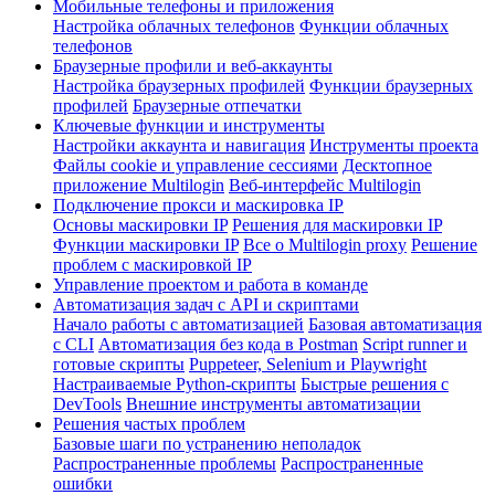
Мобильные телефоны и приложения
Настройка облачных телефонов
Функции облачных
телефонов
Браузерные профили и веб-аккаунты
Настройка браузерных профилей
Функции браузерных
профилей
Браузерные отпечатки
Ключевые функции и инструменты
Настройки аккаунта и навигация
Инструменты проекта
Файлы cookie и управление сессиями
Десктопное
приложение Multilogin
Веб-интерфейс Multilogin
Подключение прокси и маскировка IP
Основы маскировки IP
Решения для маскировки IP
Функции маскировки IP
Все о Multilogin proxy
Решение
проблем с маскировкой IP
Управление проектом и работа в команде
Автоматизация задач с API и скриптами
Начало работы с автоматизацией
Базовая автоматизация
с CLI
Автоматизация без кода в Postman
Script runner и
готовые скрипты
Puppeteer, Selenium и Playwright
Настраиваемые Python-скрипты
Быстрые решения с
DevTools
Внешние инструменты автоматизации
Решения частых проблем
Базовые шаги по устранению неполадок
Распространенные проблемы
Распространенные
ошибки