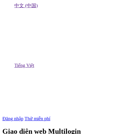
中文 (中国)
Tiếng Việt
Đăng nhập
Thử miễn phí
Giao diện web Multilogin