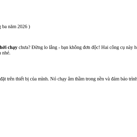
 ba năm 2026 )
khởi chạy
chưa? Đừng lo lắng - bạn không đơn độc!
Hai công cụ này h
h nhé.
ặt trên thiết bị của mình. Nó chạy âm thầm trong nền và đảm bảo trìn