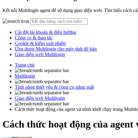
Kết nối Multilogin agent để sử dụng giao diện web. Tìm hiểu cách cài đ
Cài đặt tài khoản & điều hướng
Công cụ & thao tác
Cookie & kiểm soát phiên
Ứng dụng Multilogin cho máy tính để bàn
Giao diện web Multilogin
Trang chủ
Multilogin
Tính năng thiết yếu & công cụ năng suất
Giao diện web Multilogin
Cách thức hoạt động của agent và trình khởi chạy trong Multil
Cách thức hoạt động của agent v