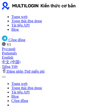
Trang web
Trạng thái ứng dụng
Tài liệu API
Blog
Cộng đồng
VI
Русский
Português
English
中文 (中国)
Tiếng Việt
Đăng nhập
Thử miễn phí
Trang web
Trạng thái ứng dụng
Tài liệu API
Blog
Cộng đồng