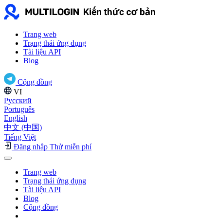
Trang web
Trạng thái ứng dụng
Tài liệu API
Blog
Cộng đồng
VI
Русский
Português
English
中文 (中国)
Tiếng Việt
Đăng nhập
Thử miễn phí
Trang web
Trạng thái ứng dụng
Tài liệu API
Blog
Cộng đồng