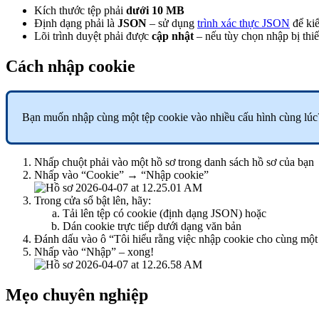
Kích thước tệp phải
dưới 10 MB
Định dạng phải là
JSON
– sử dụng
trình xác thực JSON
để kiể
Lõi trình duyệt phải được
cập nhật
– nếu tùy chọn nhập bị thiế
Cách nhập cookie
Bạn muốn nhập cùng một tệp cookie vào nhiều cấu hình cùng lúc
Nhấp chuột phải vào một hồ sơ trong danh sách hồ sơ của bạn
Nhấp vào “Cookie” → “Nhập cookie”
Trong cửa sổ bật lên, hãy:
Tải lên tệp có cookie (định dạng JSON) hoặc
Dán cookie trực tiếp dưới dạng văn bản
Đánh dấu vào ô “Tôi hiểu rằng việc nhập cookie cho cùng một 
Nhấp vào “Nhập” – xong!
Mẹo chuyên nghiệp