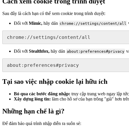
Cách xem cookie trong trình duyệt
Sau đây là cách bạn có thể xem cookie trong trình duyệt:
Đối với
Mimic
,
hãy dán
v
chrome://settings/content/all
chrome://settings/content/all
Đối với
Stealthfox
,
hãy dán
và
about:preferences#privacy
about:preferences#privacy
Tại sao việc nhập cookie lại hữu ích
Bỏ qua các bước đăng nhập:
truy cập trang web ngay lập tứ
Xây dựng lòng tin:
làm cho hồ sơ của bạn trông "già" hơn trê
Những hạn chế là gì?
Để đảm bảo quá trình nhập diễn ra suôn sẻ: