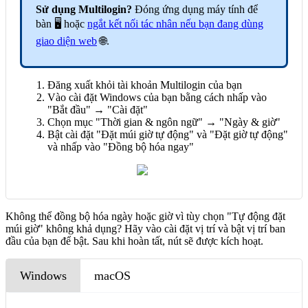
Sử dụng Multilogin?
Đóng ứng dụng máy tính để
bàn 🖥️ hoặc
ngắt kết nối tác nhân nếu bạn đang dùng
giao diện web
🌐.
Đăng xuất khỏi tài khoản Multilogin của bạn
Vào cài đặt Windows của bạn bằng cách nhấp vào
"Bắt đầu" → "Cài đặt"
Chọn mục "Thời gian & ngôn ngữ" → "Ngày & giờ"
Bật cài đặt "Đặt múi giờ tự động" và "Đặt giờ tự động"
và nhấp vào "Đồng bộ hóa ngay"
Không thể đồng bộ hóa ngày hoặc giờ vì tùy chọn "Tự động đặt
múi giờ" không khả dụng? Hãy vào cài đặt vị trí và bật vị trí ban
đầu của bạn để bật. Sau khi hoàn tất, nút sẽ được kích hoạt.
Windows
macOS