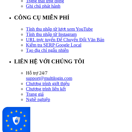
Trạng thái ứng dụng
Ghi chú phát hành
CÔNG CỤ MIỄN PHÍ
Tính thu nhập từ lượt xem YouTube
Tính thu nhập từ Instagram
URL trực tuyến Để Chuyển Đổi Văn Bản
Kiểm tra SERP Google Local
Tạo địa chỉ ngẫu nhiên
LIÊN HỆ VỚI CHÚNG TÔI
Hỗ trợ 24/7
support@multilogin.com
Chương trình giới thiệu
Chương trình liên kết
Trang giá
Nghề nghiệp