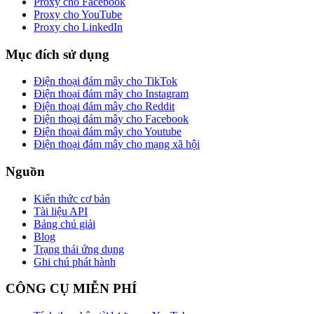
Proxy cho Facebook
Proxy cho YouTube
Proxy cho LinkedIn
Mục đích sử dụng
Điện thoại đám mây cho TikTok
Điện thoại đám mây cho Instagram
Điện thoại đám mây cho Reddit
Điện thoại đám mây cho Facebook
Điện thoại đám mây cho Youtube
Điện thoại đám mây cho mạng xã hội
Nguồn
Kiến thức cơ bản
Tài liệu API
Bảng chú giải
Blog
Trạng thái ứng dụng
Ghi chú phát hành
CÔNG CỤ MIỄN PHÍ