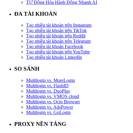
TỰ Động Hóa Hành Động Nhanh AI
ĐA TÀI KHOẢN
Tạo nhiều tài khoản trên Instagram
Tạo nhiều tài khoản trên TikTok
Tạo nhiều tài khoản trên Reddit
Tạo nhiều tài khoản trên Telegram
Tạo nhiều tài khoản Facebook
Tạo nhiều tài khoản trên YouTube
Tạo nhiều tài khoản LinkedIn
SO SÁNH
Multilogin vs. MoreLogin
Multilogin vs. FlashID
Multilogin vs. DuoPlus
Multilogin vs. VMOS cloud
Multilogin vs. Octo Browser
Multilogin vs. AdsPower
Multilogin vs. GoLogin
PROXY NỀN TẢNG