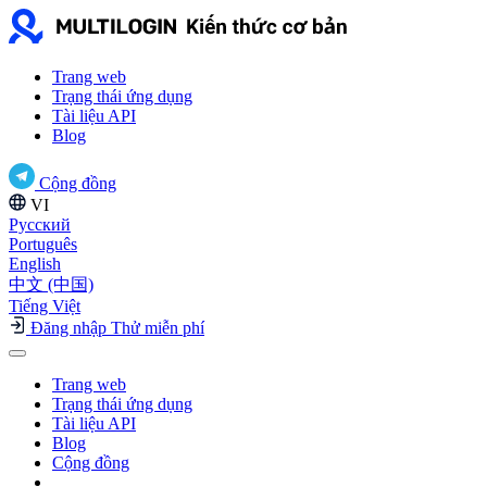
Trang web
Trạng thái ứng dụng
Tài liệu API
Blog
Cộng đồng
VI
Русский
Português
English
中文 (中国)
Tiếng Việt
Đăng nhập
Thử miễn phí
Trang web
Trạng thái ứng dụng
Tài liệu API
Blog
Cộng đồng