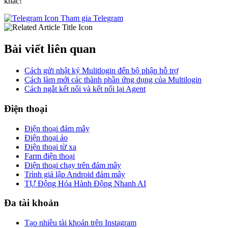
khác!
Tham gia Telegram
Bài viết liên quan
Cách gửi nhật ký Mulitlogin đến bộ phận hỗ trợ
Cách làm mới các thành phần ứng dụng của Multilogin
Cách ngắt kết nối và kết nối lại Agent
Điện thoại
Điện thoại đám mây
Điện thoại ảo
Điện thoại từ xa
Farm điện thoại
Điện thoại chạy trên đám mây
Trình giả lập Android đám mây
TỰ Động Hóa Hành Động Nhanh AI
Đa tài khoản
Tạo nhiều tài khoản trên Instagram