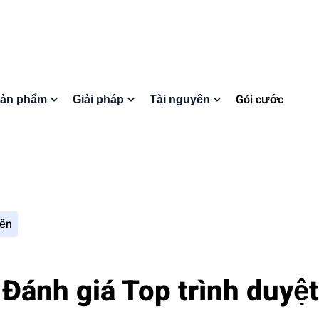
Gói cước
ản phẩm
Giải pháp
Tài nguyên
iện
à Đánh giá Top trình duyệ