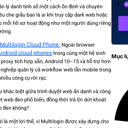
n lý danh tính số một cách ổn định và chuyên
u che giấu bạn là ai khi truy cập dark web hoặc
úp mỗi hồ sơ hoạt động như một người dùng riêng
hường.
Multilogin Cloud Phone.
Ngoài browser
ndroid cloud phones
trong cùng một hệ sinh
Mục l
 proxy tích hợp sẵn, Android 10–15 và hỗ trợ hơn
h nghiệp quản lý cả workflow web lẫn mobile trong
hiều công cụ rời rạc.
ự khác biệt giữa trình duyệt web ẩn danh và công
ệt web đen phổ biến, đồng thời trả lời dứt khoát
eb đen không?
ó là một lợi thế, vì Multilogin được xây dựng cho