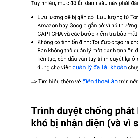
Tuy nhiên, mức độ ẩn danh sâu này phải đá
Lưu lượng dễ bị gắn cờ: Lưu lượng từ To
Amazon hay Google gắn cờ vì nó thường gắ
CAPTCHA và các bước kiểm tra bảo mật
Không có tính ổn định: Tor được tạo ra c
Bạn không thể quản lý một danh tính ổn địn
liên tục, còn dấu vân tay trình duyệt lại
quản lý đa tài khoản
dụng cho việc
chuy
điện thoại ảo
=> Tìm hiểu thêm về
trên nề
Trình duyệt chống phát
khó bị nhận diện (và vì