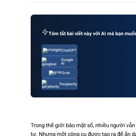
Tóm tắt bài viết này với AI mà bạn muố
ChatGPT
Google
AI
Grok
Perplexity
Trong thế giới bảo mật số, nhiều người vẫn
tư. Nhưng một công cụ được tạo ra để ẩn d