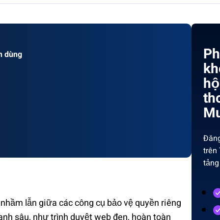
Ph
n dùng
kh
hộ
th
Mu
Đăng
trên
tảng
 nhầm lẫn giữa các công cụ bảo vệ quyền riêng
anh sâu, như trình duyệt web đen, hoàn toàn