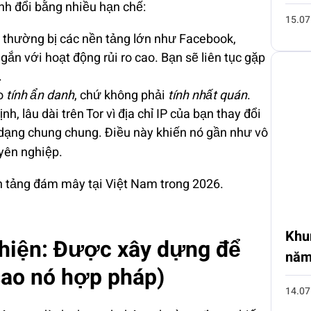
nh đổi bằng nhiều hạn chế:
15.07
r thường bị các nền tảng lớn như Facebook,
n với hoạt động rủi ro cao. Bạn sẽ liên tục gặp
.
ho
tính ẩn danh
, chứ không phải
tính nhất quán
.
h, lâu dài trên Tor vì địa chỉ IP của bạn thay đổi
 ở dạng chung chung. Điều này khiến nó gần như vô
ên nghiệp.
n tảng đám mây tại Việt Nam trong 2026.
Khu
 hiện: Được xây dựng để
năm
 sao nó hợp pháp)
14.07