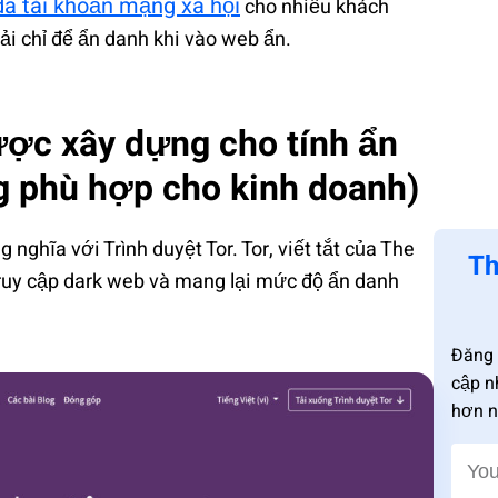
đa tài khoản mạng xã hội
cho nhiều khách
ải chỉ để ẩn danh khi vào web ẩn.
ược xây dựng cho tính ẩn
g phù hợp cho kinh doanh)
nghĩa với Trình duyệt Tor. Tor, viết tắt của The
Th
ruy cập dark web và mang lại mức độ ẩn danh
Đăng 
cập n
hơn n