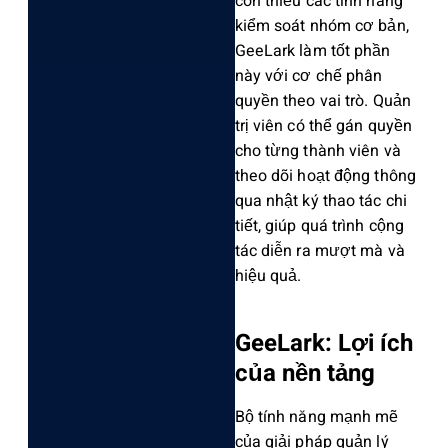
còn thiếu các tính năng
kiểm soát nhóm cơ bản,
GeeLark làm tốt phần
này với cơ chế phân
quyền theo vai trò. Quản
trị viên có thể gán quyền
cho từng thành viên và
theo dõi hoạt động thông
qua nhật ký thao tác chi
tiết, giúp quá trình cộng
tác diễn ra mượt mà và
hiệu quả.
GeeLark: Lợi ích
của nền tảng
Bộ tính năng mạnh mẽ
của giải pháp quản lý