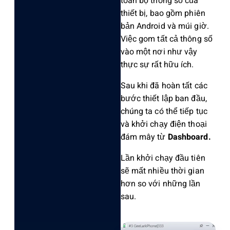
toàn bộ thông số của
thiết bị, bao gồm phiên
bản Android và múi giờ.
Việc gom tất cả thông số
vào một nơi như vậy
thực sự rất hữu ích.
Sau khi đã hoàn tất các
bước thiết lập ban đầu,
chúng ta có thể tiếp tục
và khởi chạy điện thoại
đám mây từ
Dashboard.
Lần khởi chạy đầu tiên
sẽ mất nhiều thời gian
hơn so với những lần
sau.