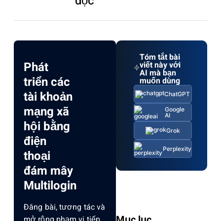
đọc
Tóm tắt bài
Phát
viết này với
AI mà bạn
triển các
muốn dùng
tài khoản
ChatGPT
mạng xã
Google
AI
hội bằng
Grok
điện
Perplexity
thoại
đám mây
Multilogin
Đăng bài, tương tác và
Mục lục
mở rộng phạm vi tiếp