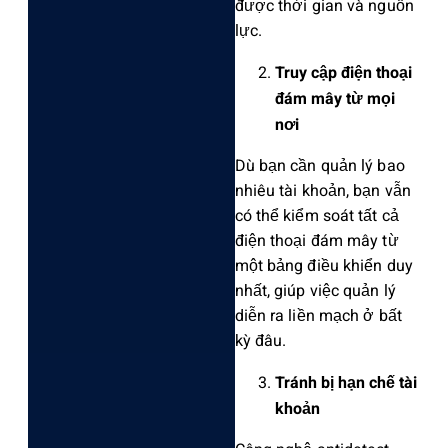
được thời gian và nguồn
lực.
Truy cập điện thoại
đám mây từ mọi
nơi
Dù bạn cần quản lý bao
nhiêu tài khoản, bạn vẫn
có thể kiểm soát tất cả
điện thoại đám mây từ
một bảng điều khiển duy
nhất, giúp việc quản lý
diễn ra liền mạch ở bất
kỳ đâu.
Tránh bị hạn chế tài
khoản