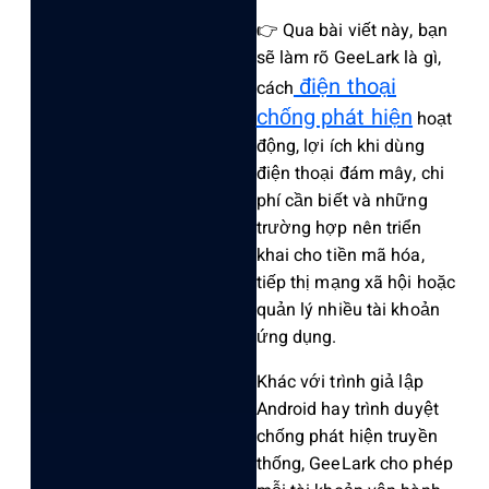
👉 Qua bài viết này, bạn
sẽ làm rõ GeeLark là gì,
điện thoại
cách
chống phát hiện
hoạt
động, lợi ích khi dùng
điện thoại đám mây, chi
phí cần biết và những
trường hợp nên triển
khai cho tiền mã hóa,
tiếp thị mạng xã hội hoặc
quản lý nhiều tài khoản
ứng dụng.
Khác với trình giả lập
Android hay trình duyệt
chống phát hiện truyền
thống, GeeLark cho phép