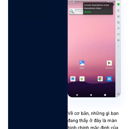
Về cơ bản, những gì bạn
đang thấy ở đây là màn
hình chính mặc định của