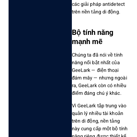
các giải pháp antidetect
trên nền tảng di động.
Bộ tính năng
mạnh mẽ
Chúng ta đã nói về tính
năng nổi bật nhất của
GeeLark — điện thoại
đám mây — nhưng ngoài
ra, GeeLark còn có nhiều
điểm đáng chú ý khác.
Vì GeeLark tập trung vào
quản lý nhiều tài khoản
trên di động, nền tảng
này cung cấp một bộ tính
năng riêng được thiết kế