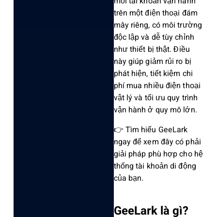
mỗi tài khoản vận hành
trên một điện thoại đám
mây riêng, có môi trường
độc lập và dễ tùy chỉnh
như thiết bị thật. Điều
này giúp giảm rủi ro bị
phát hiện, tiết kiệm chi
phí mua nhiều điện thoại
vật lý và tối ưu quy trình
vận hành ở quy mô lớn.
👉 Tìm hiểu GeeLark
ngay để xem đây có phải
giải pháp phù hợp cho hệ
thống tài khoản di động
của bạn.
GeeLark là gì?