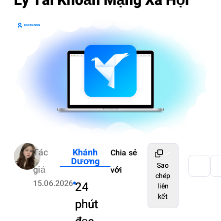
Lý Tài Khoản Mạng Xã Hội
Tác
Khánh
Chia sẻ
Dương
Sao
giả
với
chép
15.06.2026
24
liên
kết
phút