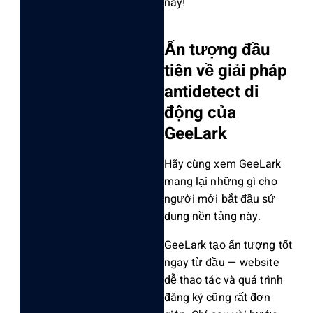
nay!
Ấn tượng đầu
tiên về giải pháp
antidetect di
động của
GeeLark
Hãy cùng xem GeeLark
mang lại những gì cho
người mới bắt đầu sử
dụng nền tảng này.
GeeLark tạo ấn tượng tốt
ngay từ đầu — website
dễ thao tác và quá trình
đăng ký cũng rất đơn