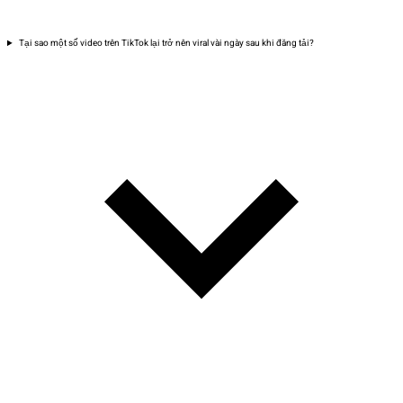
Tại sao một số video trên TikTok lại trở nên viral vài ngày sau khi đăng tải?