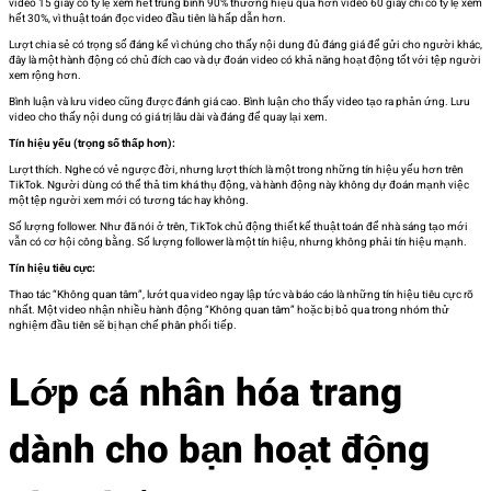
video 15 giây có tỷ lệ xem hết trung bình 90% thường hiệu quả hơn video 60 giây chỉ có tỷ lệ xem
hết 30%, vì thuật toán đọc video đầu tiên là hấp dẫn hơn.
Lượt chia sẻ có trọng số đáng kể vì chúng cho thấy nội dung đủ đáng giá để gửi cho người khác,
đây là một hành động có chủ đích cao và dự đoán video có khả năng hoạt động tốt với tệp người
xem rộng hơn.
Bình luận và lưu video cũng được đánh giá cao. Bình luận cho thấy video tạo ra phản ứng. Lưu
video cho thấy nội dung có giá trị lâu dài và đáng để quay lại xem.
Tín hiệu yếu (trọng số thấp hơn):
Lượt thích. Nghe có vẻ ngược đời, nhưng lượt thích là một trong những tín hiệu yếu hơn trên
TikTok. Người dùng có thể thả tim khá thụ động, và hành động này không dự đoán mạnh việc
một tệp người xem mới có tương tác hay không.
Số lượng follower. Như đã nói ở trên, TikTok chủ động thiết kế thuật toán để nhà sáng tạo mới
vẫn có cơ hội công bằng. Số lượng follower là một tín hiệu, nhưng không phải tín hiệu mạnh.
Tín hiệu tiêu cực:
Thao tác “Không quan tâm”, lướt qua video ngay lập tức và báo cáo là những tín hiệu tiêu cực rõ
nhất. Một video nhận nhiều hành động “Không quan tâm” hoặc bị bỏ qua trong nhóm thử
nghiệm đầu tiên sẽ bị hạn chế phân phối tiếp.
Lớp cá nhân hóa trang
dành cho bạn hoạt động