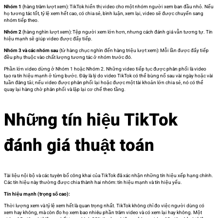
Nhóm 1
(hàng trăm lượt xem): TikTok hiển thị video cho một nhóm người xem ban đầu nhỏ. Nếu
họ tương tác tốt, tỷ lệ xem hết cao, có chia sẻ, bình luận, xem lại, video sẽ được chuyển sang
nhóm tiếp theo.
Nhóm 2
(hàng nghìn lượt xem): Tệp người xem lớn hơn, nhưng cách đánh giá vẫn tương tự. Tín
hiệu mạnh sẽ giúp video được đẩy tiếp.
Nhóm 3 và các nhóm sau
(từ hàng chục nghìn đến hàng triệu lượt xem): Mỗi lần được đẩy tiếp
đều phụ thuộc vào chất lượng tương tác ở nhóm trước đó.
Phần lớn video dừng ở Nhóm 1 hoặc Nhóm 2. Những video tiếp tục được phân phối là video
tạo ra tín hiệu mạnh ở từng bước. Đây là lý do video TikTok có thể bùng nổ sau vài ngày hoặc vài
tuần đăng tải; nếu video được phân phối lại hoặc được một tài khoản lớn chia sẻ, nó có thể
quay lại hàng chờ phân phối và lặp lại cơ chế theo tầng.
Những tín hiệu TikTok
đánh giá thuật toán
Tài liệu nội bộ và các tuyên bố công khai của TikTok đã xác nhận những tín hiệu xếp hạng chính.
Các tín hiệu này thường được chia thành hai nhóm: tín hiệu mạnh và tín hiệu yếu.
Tín hiệu mạnh (trọng số cao):
Thời lượng xem và tỷ lệ xem hết là quan trọng nhất. TikTok không chỉ đo việc người dùng có
xem hay không, mà còn đo họ xem bao nhiêu phần trăm video và có xem lại hay không. Một