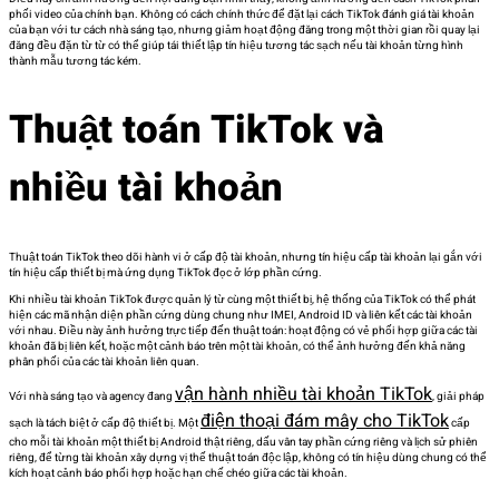
phối video của chính bạn. Không có cách chính thức để đặt lại cách TikTok đánh giá tài khoản
của bạn với tư cách nhà sáng tạo, nhưng giảm hoạt động đăng trong một thời gian rồi quay lại
đăng đều đặn từ từ có thể giúp tái thiết lập tín hiệu tương tác sạch nếu tài khoản từng hình
thành mẫu tương tác kém.
Thuật toán TikTok và
nhiều tài khoản
Thuật toán TikTok theo dõi hành vi ở cấp độ tài khoản, nhưng tín hiệu cấp tài khoản lại gắn với
tín hiệu cấp thiết bị mà ứng dụng TikTok đọc ở lớp phần cứng.
Khi nhiều tài khoản TikTok được quản lý từ cùng một thiết bị, hệ thống của TikTok có thể phát
hiện các mã nhận diện phần cứng dùng chung như IMEI, Android ID và liên kết các tài khoản
với nhau. Điều này ảnh hưởng trực tiếp đến thuật toán: hoạt động có vẻ phối hợp giữa các tài
khoản đã bị liên kết, hoặc một cảnh báo trên một tài khoản, có thể ảnh hưởng đến khả năng
phân phối của các tài khoản liên quan.
vận hành nhiều tài khoản TikTok
Với nhà sáng tạo và agency đang
, giải pháp
điện thoại đám mây cho TikTok
sạch là tách biệt ở cấp độ thiết bị. Một
cấp
cho mỗi tài khoản một thiết bị Android thật riêng, dấu vân tay phần cứng riêng và lịch sử phiên
riêng, để từng tài khoản xây dựng vị thế thuật toán độc lập, không có tín hiệu dùng chung có thể
kích hoạt cảnh báo phối hợp hoặc hạn chế chéo giữa các tài khoản.