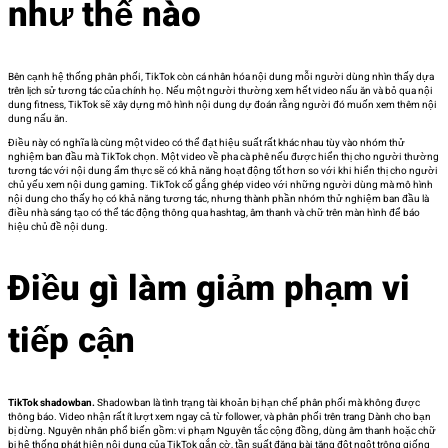
như thế nào
Bên cạnh hệ thống phân phối, TikTok còn cá nhân hóa nội dung mỗi người dùng nhìn thấy dựa
trên lịch sử tương tác của chính họ. Nếu một người thường xem hết video nấu ăn và bỏ qua nội
dung fitness, TikTok sẽ xây dựng mô hình nội dung dự đoán rằng người đó muốn xem thêm nội
dung nấu ăn.
Điều này có nghĩa là cùng một video có thể đạt hiệu suất rất khác nhau tùy vào nhóm thử
nghiệm ban đầu mà TikTok chọn. Một video về pha cà phê nếu được hiển thị cho người thường
tương tác với nội dung ẩm thực sẽ có khả năng hoạt động tốt hơn so với khi hiển thị cho người
chủ yếu xem nội dung gaming. TikTok cố gắng ghép video với những người dùng mà mô hình
nội dung cho thấy họ có khả năng tương tác, nhưng thành phần nhóm thử nghiệm ban đầu là
điều nhà sáng tạo có thể tác động thông qua hashtag, âm thanh và chữ trên màn hình để báo
hiệu chủ đề nội dung.
Điều gì làm giảm phạm vi
tiếp cận
TikTok shadowban.
Shadowban là tình trạng tài khoản bị hạn chế phân phối mà không được
thông báo. Video nhận rất ít lượt xem ngay cả từ follower, và phân phối trên trang Dành cho bạn
bị dừng. Nguyên nhân phổ biến gồm: vi phạm Nguyên tắc cộng đồng, dùng âm thanh hoặc chữ
bị hệ thống phát hiện nội dung của TikTok gắn cờ, tần suất đăng bài tăng đột ngột trông giống