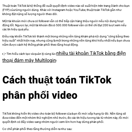
Thuật toán TikTok là hệ thống đề xuất quyết định video nào sẽ xuất hiện trên trang Dành cho bạn
(FYP) của từng người dùng. Khác với Instagram hoặc YouTube, thuật toán TikTok gần như
không đặt nặng số lượng người theo dõi.
Một tài khoản mới chưa có follower vẫn có thể tiếp cận hàng triệu người nếu nội dung hoạt
động tốt. Ngược lại, một tài khoản đã có 500.000 follower vẫn có thể chỉ đạt 200 lượt xem nếu
các tín hiệu quá yếu.
Điều này khiến TikTok trở thành một trong những nền tảng khám phá nội dung “công bằng theo
hiệu suất” nhất hiện nay, nhưng cũng là một trong những nền tảng khó hiểu nhất nếu bạn chưa
nắm được cách hệ thống phân phối theo tầng hoạt động.
nhiều tài khoản TikTok bằng điện
👉 Tìm hiểu cách tạo và quản lý cùng lúc
thoại đám mây Multilogin
!
Cách thuật toán TikTok
phân phối video
TikTok không hiển thị video cho toàn bộ follower của bạn rồi mới xếp hạng từ đó. Nền tảng sẽ
đưa video đến một nhóm thử nghiệm nhỏ trước, đo các tín hiệu tương tác từ nhóm này, rồi mới
quyết định có đẩy video sang nhóm người xem lớn hơn hay dừng phân phối.
Cơ chế phân phối theo tầng thường diễn ra như sau: