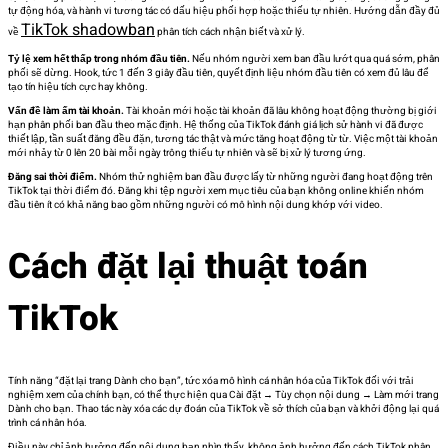
tự động hóa, và hành vi tương tác có dấu hiệu phối hợp hoặc thiếu tự nhiên. Hướng dẫn đầy đủ
TikTok shadowban
về
phân tích cách nhận biết và xử lý.
Tỷ lệ xem hết thấp trong nhóm đầu tiên.
Nếu nhóm người xem ban đầu lướt qua quá sớm, phân
phối sẽ dừng. Hook, tức 1 đến 3 giây đầu tiên, quyết định liệu nhóm đầu tiên có xem đủ lâu để
tạo tín hiệu tích cực hay không.
Vấn đề làm ấm tài khoản.
Tài khoản mới hoặc tài khoản đã lâu không hoạt động thường bị giới
hạn phân phối ban đầu theo mặc định. Hệ thống của TikTok đánh giá lịch sử hành vi đã được
thiết lập, tần suất đăng đều đặn, tương tác thật và mức tăng hoạt động từ từ. Việc một tài khoản
mới nhảy từ 0 lên 20 bài mỗi ngày trông thiếu tự nhiên và sẽ bị xử lý tương ứng.
Đăng sai thời điểm.
Nhóm thử nghiệm ban đầu được lấy từ những người đang hoạt động trên
TikTok tại thời điểm đó. Đăng khi tệp người xem mục tiêu của bạn không online khiến nhóm
đầu tiên ít có khả năng bao gồm những người có mô hình nội dung khớp với video.
Cách đặt lại thuật toán
TikTok
Tính năng “đặt lại trang Dành cho bạn”, tức xóa mô hình cá nhân hóa của TikTok đối với trải
nghiệm xem của chính bạn, có thể thực hiện qua Cài đặt → Tùy chọn nội dung → Làm mới trang
Dành cho bạn. Thao tác này xóa các dự đoán của TikTok về sở thích của bạn và khởi động lại quá
trình cá nhân hóa.
Điều này chỉ ảnh hưởng đến nội dung bạn nhìn thấy, không ảnh hưởng đến cách TikTok phân