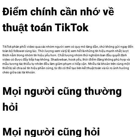
Điểm chính cần nhớ về
thuật toán TikTok
TikTok phân phối video qua các nhóm người xem có quy mô tăng dần, chứ không gửi ngay đến
toàn bộ follower cùng lúc. Thời lượng xem và tỷ lệ xem hết là những tín hiệu mạnh nhất; lượt
thích nằm trong nhóm tín hiệu yếu hơn. Chất lượng nhóm thử nghiệm ban đầu quyết định
video có được đẩy tiếp hay không. Shadowban, hook yếu, thời điểm đăng không phù hợp và
mẫu tương tác thiếu tự nhiên đều làm giảm phạm vi tiếp cận. Nhiều tài khoản trên cùng một
thiết bị sẽ chia sẻ tín hiệu phần cứng, từ đó có thể tạo liên kết thuật toán và rủi ro ảnh hưởng
chéo giữa các tài khoản.
Mọi người cũng thường
hỏi
Mọi người cũng hỏi