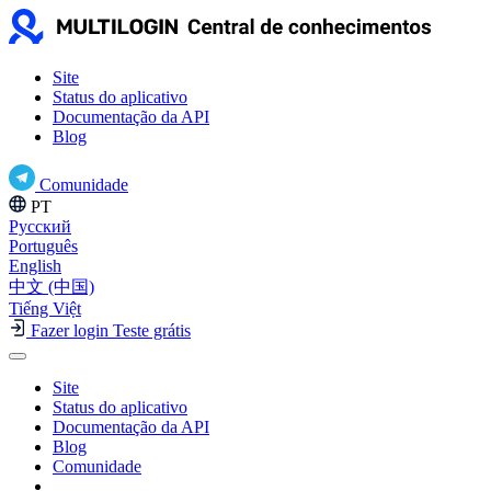
Site
Status do aplicativo
Documentação da API
Blog
Comunidade
PT
Русский
Português
English
中文 (中国)
Tiếng Việt
Fazer login
Teste grátis
Site
Status do aplicativo
Documentação da API
Blog
Comunidade