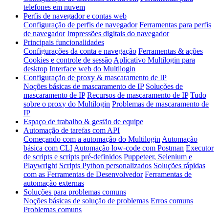
telefones em nuvem
Perfis de navegador e contas web
Configuração de perfis de navegador
Ferramentas para perfis
de navegador
Impressões digitais do navegador
Principais funcionalidades
Configurações da conta e navegação
Ferramentas & ações
Cookies e controle de sessão
Aplicativo Multilogin para
desktop
Interface web do Multilogin
Configuração de proxy & mascaramento de IP
Noções básicas de mascaramento de IP
Soluções de
mascaramento de IP
Recursos de mascaramento de IP
Tudo
sobre o proxy do Multilogin
Problemas de mascaramento de
IP
Espaço de trabalho & gestão de equipe
Automação de tarefas com API
Começando com a automação do Multilogin
Automação
básica com CLI
Automação low-code com Postman
Executor
de scripts e scripts pré-definidos
Puppeteer, Selenium e
Playwright
Scripts Python personalizados
Soluções rápidas
com as Ferramentas de Desenvolvedor
Ferramentas de
automação externas
Soluções para problemas comuns
Noções básicas de solução de problemas
Erros comuns
Problemas comuns