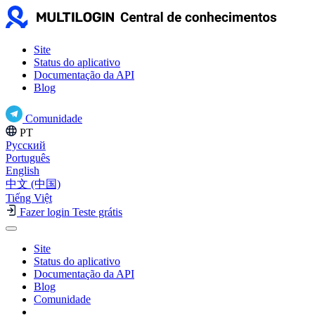
Site
Status do aplicativo
Documentação da API
Blog
Comunidade
PT
Русский
Português
English
中文 (中国)
Tiếng Việt
Fazer login
Teste grátis
Site
Status do aplicativo
Documentação da API
Blog
Comunidade