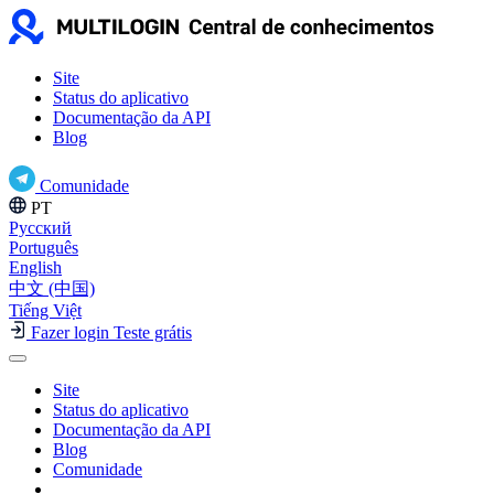
Site
Status do aplicativo
Documentação da API
Blog
Comunidade
PT
Русский
Português
English
中文 (中国)
Tiếng Việt
Fazer login
Teste grátis
Site
Status do aplicativo
Documentação da API
Blog
Comunidade