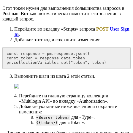
Этот токен нужен для выполнения большинства запросов в
Postman. Вот как автоматически поместить его значение в
каждый запрос.
Перейдите во вкладку «Scripts» запроса
POST
User Sign
In
.
Добавьте этот код и сохраните изменения:
const response = pm.response.json()
const token = response.data.token
pm.collectionVariables.set("token", token)
Выполните шаги из шага 2 этой статьи.
Перейдите на главную страницу коллекции
«Multilogin API» во вкладку «Authorization».
Добавьте указанные ниже значения и сохраните
изменения:
для «Type».
«Bearer token»
для «Token».
{{token}}
Теперь значение токена будет автоматически подтягиваться