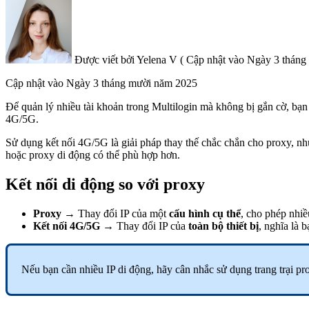
Được viết bởi
Yelena V
(
Cập nhật vào
Ngày 3 tháng
Cập nhật vào
Ngày 3 tháng mười năm 2025
Để quản lý nhiều tài khoản trong Multilogin mà không bị gắn cờ, bạ
4G/5G.
Sử dụng kết nối 4G/5G là giải pháp thay thế chắc chắn cho proxy, n
hoặc proxy di động có thể phù hợp hơn.
Kết nối di động so với proxy
Proxy
→ Thay đổi IP của một
cấu hình cụ thể
, cho phép nhiề
Kết nối 4G/5G
→ Thay đổi IP của
toàn bộ thiết bị
, nghĩa là 
Nếu bạn cần nhiều IP di động, hãy cân nhắc sử dụng trang trại p