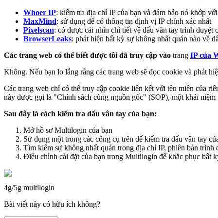
Whoer IP
: kiểm tra địa chỉ IP của bạn và đảm bảo nó khớp với
MaxMind
: sử dụng để có thông tin định vị IP chính xác nhất
Pixelscan
: có được cái nhìn chi tiết về dấu vân tay trình duyệt
BrowserLeaks
: phát hiện bất kỳ sự không nhất quán nào về dấ
Các trang web có thể biết được tôi đã truy cập vào
trang
IP của 
Không. Nếu bạn lo lắng rằng các trang web sẽ đọc cookie và phát hiện
Các trang web chỉ có thể truy cập cookie liên kết với tên miền của r
này được gọi là "Chính sách cùng nguồn gốc" (SOP), một khái niệm nền
Sau đây là cách kiểm tra dấu vân tay của bạn:
Mở hồ sơ Multilogin của bạn
Sử dụng một trong các công cụ trên để kiểm tra dấu vân tay củ
Tìm kiếm sự không nhất quán trong địa chỉ IP, phiên bản trình
Điều chỉnh cài đặt của bạn trong Multilogin để khắc phục bất
4g/5g
multilogin
Bài viết này có hữu ích không?