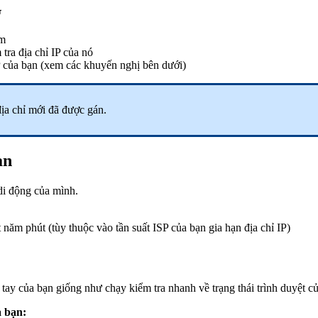
G
em
tra địa chỉ IP của nó
P của bạn (xem các khuyến nghị bên dưới)
địa chỉ mới đã được gán.
ạn
di động của mình.
năm phút (tùy thuộc vào tần suất ISP của bạn gia hạn địa chỉ IP)
 tay của bạn giống như chạy kiểm tra nhanh về trạng thái trình duyệt
a bạn: