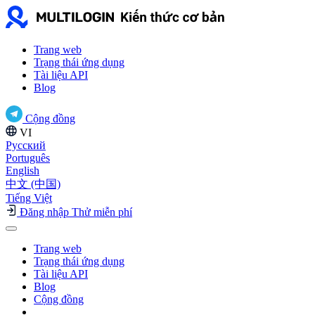
Trang web
Trạng thái ứng dụng
Tài liệu API
Blog
Cộng đồng
VI
Русский
Português
English
中文 (中国)
Tiếng Việt
Đăng nhập
Thử miễn phí
Trang web
Trạng thái ứng dụng
Tài liệu API
Blog
Cộng đồng