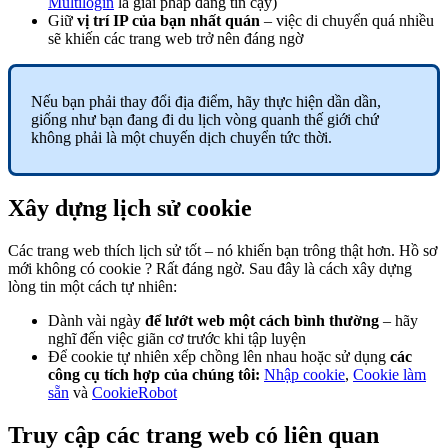
Multilogin
là giải pháp đáng tin cậy)
Giữ
vị trí IP của bạn nhất quán
– việc di chuyển quá nhiều
sẽ khiến các trang web trở nên đáng ngờ
Nếu bạn phải thay đổi địa điểm, hãy thực hiện dần dần,
giống như bạn đang đi du lịch vòng quanh thế giới chứ
không phải là một chuyến dịch chuyển tức thời.
Xây dựng lịch sử cookie
Các trang web thích lịch sử tốt – nó khiến bạn trông thật hơn. Hồ sơ
mới không có
cookie
? Rất đáng ngờ. Sau đây là cách xây dựng
lòng tin một cách tự nhiên:
Dành vài ngày
để lướt web một cách bình thường
– hãy
nghĩ đến việc giãn cơ trước khi tập luyện
Để
cookie
tự nhiên xếp chồng lên nhau hoặc sử dụng
các
công cụ tích hợp của chúng tôi:
Nhập cookie
,
Cookie làm
sẵn
và
CookieRobot
Truy cập các trang web có liên quan