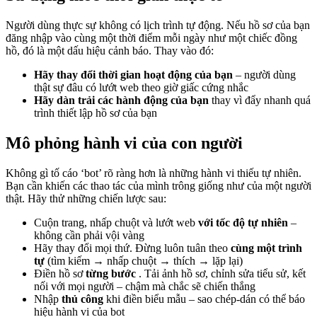
Người dùng thực sự không có lịch trình tự động. Nếu hồ sơ của bạn
đăng nhập
vào cùng một thời điểm mỗi ngày như một chiếc đồng
hồ, đó là một dấu hiệu cảnh báo. Thay vào đó:
Hãy thay đổi thời gian hoạt động của bạn
– người dùng
thật sự đâu có lướt web theo giờ giấc cứng nhắc
Hãy dàn trải các hành động của bạn
thay vì đẩy nhanh quá
trình thiết lập hồ sơ của bạn
Mô phỏng
hành vi của con người
Không gì tố cáo ‘bot’ rõ ràng hơn là những hành vi thiếu tự nhiên.
Bạn cần khiến các thao tác của mình trông giống như của một người
thật. Hãy thử những chiến lược sau:
Cuộn trang, nhấp chuột và lướt web
với tốc độ tự nhiên
–
không cần phải vội vàng
Hãy thay đổi mọi thứ. Đừng luôn tuân theo
cùng một trình
tự
(tìm kiếm → nhấp chuột → thích → lặp lại)
Điền hồ sơ
từng bước
. Tải ảnh hồ sơ, chỉnh sửa tiểu sử, kết
nối với mọi người – chậm mà chắc sẽ chiến thắng
Nhập
thủ công
khi điền biểu mẫu – sao chép-dán có thể báo
hiệu hành vi của bot