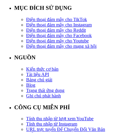
MỤC ĐÍCH SỬ DỤNG
Điện thoại đám mây cho TikTok
Điện thoại đám mây cho Instagram
Điện thoại đám mây cho Reddit
Điện thoại đám mây cho Facebook
Điện thoại đám mây cho Youtube
Điện thoại đám mây cho mạng xã hội
NGUỒN
Kiến thức cơ bản
Tài liệu API
Bảng chú giải
Blog
Trạng thái ứng dụng
Ghi chú phát hành
CÔNG CỤ MIỄN PHÍ
Tính thu nhập từ lượt xem YouTube
Tính thu nhập từ Instagram
URL trực tuyến Để Chuyển Đổi Văn Bản