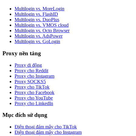
Multilogin vs. MoreLogin
Multilogin vs. FlashID
Multilogin vs. DuoPlus
Multilogin vs. VMOS cloud
Multilogin vs. Octo Browser
Multilogin vs. AdsPower
Multilogin vs. GoLogin
Proxy nền tảng
Proxy di động
Proxy cho Reddit
Proxy cho Instagram
Proxy SOCKS5
Proxy cho TikTok
Proxy cho Facebook
Proxy cho YouTube
Proxy cho LinkedIn
Mục đích sử dụng
Điện thoại đám mây cho TikTok
Điện thoại đám mây cho Instagram