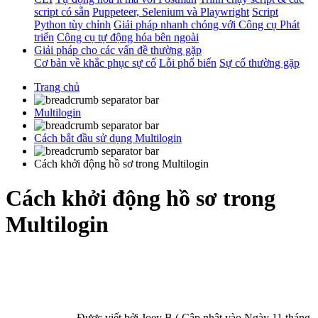
script có sẵn
Puppeteer, Selenium và Playwright
Script
Python tùy chỉnh
Giải pháp nhanh chóng với Công cụ Phát
triển
Công cụ tự động hóa bên ngoài
Giải pháp cho các vấn đề thường gặp
Cơ bản về khắc phục sự cố
Lỗi phổ biến
Sự cố thường gặp
Trang chủ
Multilogin
Cách bắt đầu sử dụng Multilogin
Cách khởi động hồ sơ trong Multilogin
Cách khởi động hồ sơ trong
Multilogin
Được viết bởi
Joey B
(
Cập nhật vào
Ngày 11 tháng