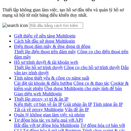
Thiết lập không gian làm việc, tạo hồ sơ đầu tiên và quản lý hồ sơ
mạng xã hội từ một bảng điều khiển duy nhất.
Giới thiệu về nền tảng Multilogin
Cách bắt đầu sử dụng Multilogin
Điện thoại đám mây & ứng dụng di động
Thiết lập điện thoại trên đám mây
Công cụ cho điện thoại trên
đám mây
Hồ sơ trình duyệt & tài khoản web
Thiết lập hồ sơ trình duyệt
Công cụ cho hồ sơ trình duyệt
Dấu
vân tay trình duyệt
Tính năng thiết yếu & công cụ năng suất
Cài đặt tài khoản & điều hướng
Công cụ & thao tác
Cookie &
kiểm soát phiên
Ứng dụng Multilogin cho máy tính để bàn
Giao diện web Multilogin
Thiết lập proxy, vị trí & ẩn IP
Kiến thức cơ bản về ẩn IP
Giải pháp ẩn IP
Tính năng ẩn IP
Tất cả về proxy Multilogin
Vấn đề ẩn IP
Quản lý không gian làm việc và nhóm
Tự động hóa tác vụ hiệu quả với API
Bắt đầu với tự động hóa Multilogin
Tự động hóa cơ bản với
CLI
Tự động hóa ít mã với Postman
Trình chạy script & các