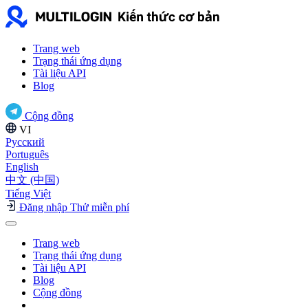
Trang web
Trạng thái ứng dụng
Tài liệu API
Blog
Cộng đồng
VI
Русский
Português
English
中文 (中国)
Tiếng Việt
Đăng nhập
Thử miễn phí
Trang web
Trạng thái ứng dụng
Tài liệu API
Blog
Cộng đồng