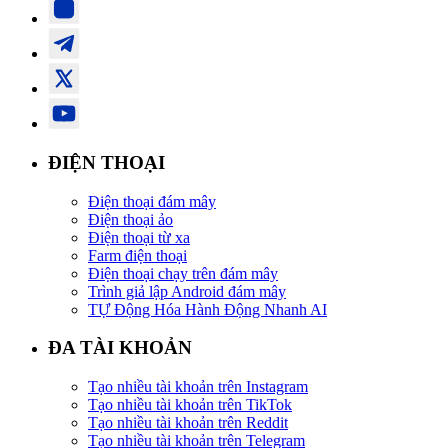
ĐIỆN THOẠI
Điện thoại đám mây
Điện thoại ảo
Điện thoại từ xa
Farm điện thoại
Điện thoại chạy trên đám mây
Trình giả lập Android đám mây
TỰ Động Hóa Hành Động Nhanh AI
ĐA TÀI KHOẢN
Tạo nhiều tài khoản trên Instagram
Tạo nhiều tài khoản trên TikTok
Tạo nhiều tài khoản trên Reddit
Tạo nhiều tài khoản trên Telegram