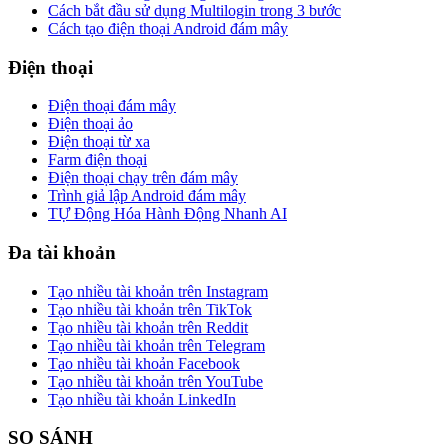
Cách bắt đầu sử dụng Multilogin trong 3 bước
Cách tạo điện thoại Android đám mây
Điện thoại
Điện thoại đám mây
Điện thoại ảo
Điện thoại từ xa
Farm điện thoại
Điện thoại chạy trên đám mây
Trình giả lập Android đám mây
TỰ Động Hóa Hành Động Nhanh AI
Đa tài khoản
Tạo nhiều tài khoản trên Instagram
Tạo nhiều tài khoản trên TikTok
Tạo nhiều tài khoản trên Reddit
Tạo nhiều tài khoản trên Telegram
Tạo nhiều tài khoản Facebook
Tạo nhiều tài khoản trên YouTube
Tạo nhiều tài khoản LinkedIn
SO SÁNH