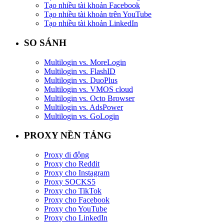
Tạo nhiều tài khoản Facebook
Tạo nhiều tài khoản trên YouTube
Tạo nhiều tài khoản LinkedIn
SO SÁNH
Multilogin vs. MoreLogin
Multilogin vs. FlashID
Multilogin vs. DuoPlus
Multilogin vs. VMOS cloud
Multilogin vs. Octo Browser
Multilogin vs. AdsPower
Multilogin vs. GoLogin
PROXY NỀN TẢNG
Proxy di động
Proxy cho Reddit
Proxy cho Instagram
Proxy SOCKS5
Proxy cho TikTok
Proxy cho Facebook
Proxy cho YouTube
Proxy cho LinkedIn