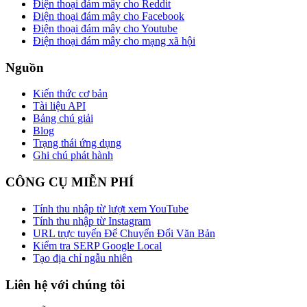
Điện thoại đám mây cho Reddit
Điện thoại đám mây cho Facebook
Điện thoại đám mây cho Youtube
Điện thoại đám mây cho mạng xã hội
Nguồn
Kiến thức cơ bản
Tài liệu API
Bảng chú giải
Blog
Trạng thái ứng dụng
Ghi chú phát hành
CÔNG CỤ MIỄN PHÍ
Tính thu nhập từ lượt xem YouTube
Tính thu nhập từ Instagram
URL trực tuyến Để Chuyển Đổi Văn Bản
Kiểm tra SERP Google Local
Tạo địa chỉ ngẫu nhiên
Liên hệ với chúng tôi