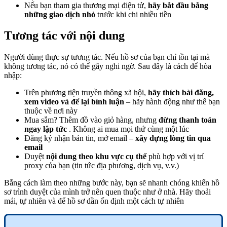
Nếu bạn tham gia thương mại điện tử,
hãy bắt đầu bằng
những giao dịch nhỏ
trước khi chi nhiều tiền
Tương tác với nội dung
Người dùng thực sự tương tác. Nếu hồ sơ của bạn chỉ tồn tại mà
không tương tác, nó có thể gây nghi ngờ. Sau đây là cách để hòa
nhập:
Trên phương tiện truyền thông xã hội,
hãy thích bài đăng,
xem video và để lại bình luận
– hãy hành động như thể bạn
thuộc về nơi này
Mua sắm? Thêm đồ vào giỏ hàng, nhưng
đừng thanh toán
ngay lập tức
. Không ai mua mọi thứ cùng một lúc
Đăng ký nhận bản tin, mở email –
xây dựng lòng tin qua
email
Duyệt
nội dung theo khu vực cụ thể
phù hợp với vị trí
proxy của bạn (tin tức địa phương, dịch vụ, v.v.)
Bằng cách làm theo những bước này, bạn sẽ nhanh chóng khiến hồ
sơ trình duyệt của mình trở nên quen thuộc như ở nhà. Hãy thoải
mái, tự nhiên và để hồ sơ dần ổn định một cách tự nhiên