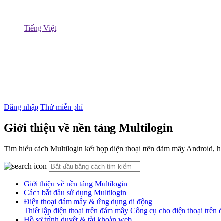
Tiếng Việt
Đăng nhập
Thử miễn phí
Giới thiệu về nền tảng Multilogin
Tìm hiểu cách Multilogin kết hợp điện thoại trên đám mây Android, h
Giới thiệu về nền tảng Multilogin
Cách bắt đầu sử dụng Multilogin
Điện thoại đám mây & ứng dụng di động
Thiết lập điện thoại trên đám mây
Công cụ cho điện thoại trên
Hồ sơ trình duyệt & tài khoản web