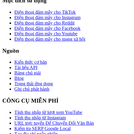
Mục đích sử dụng
Điện thoại đám mây cho TikTok
Điện thoại đám mây cho Instagram
Điện thoại đám mây cho Reddit
Điện thoại đám mây cho Facebook
Điện thoại đám mây cho Youtube
Điện thoại đám mây cho mạng xã hội
Nguồn
Kiến thức cơ bản
Tài liệu API
Bảng chú giải
Blog
Trạng thái ứng dụng
Ghi chú phát hành
CÔNG CỤ MIỄN PHÍ
Tính thu nhập từ lượt xem YouTube
Tính thu nhập từ Instagram
URL trực tuyến Để Chuyển Đổi Văn Bản
Kiểm tra SERP Google Local
Tạo địa chỉ ngẫu nhiên