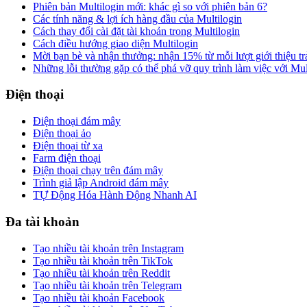
Phiên bản Multilogin mới: khác gì so với phiên bản 6?
Các tính năng & lợi ích hàng đầu của Multilogin
Cách thay đổi cài đặt tài khoản trong Multilogin
Cách điều hướng giao diện Multilogin
Mời bạn bè và nhận thưởng: nhận 15% từ mỗi lượt giới thiệu tr
Những lỗi thường gặp có thể phá vỡ quy trình làm việc với Mul
Điện thoại
Điện thoại đám mây
Điện thoại ảo
Điện thoại từ xa
Farm điện thoại
Điện thoại chạy trên đám mây
Trình giả lập Android đám mây
TỰ Động Hóa Hành Động Nhanh AI
Đa tài khoản
Tạo nhiều tài khoản trên Instagram
Tạo nhiều tài khoản trên TikTok
Tạo nhiều tài khoản trên Reddit
Tạo nhiều tài khoản trên Telegram
Tạo nhiều tài khoản Facebook