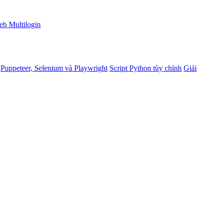
eb Multilogin
Puppeteer, Selenium và Playwright
Script Python tùy chỉnh
Giải