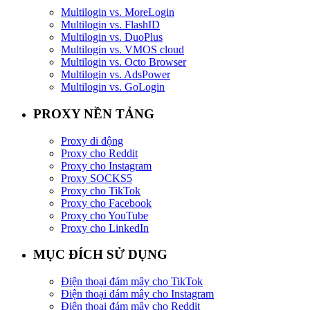
Multilogin vs. MoreLogin
Multilogin vs. FlashID
Multilogin vs. DuoPlus
Multilogin vs. VMOS cloud
Multilogin vs. Octo Browser
Multilogin vs. AdsPower
Multilogin vs. GoLogin
PROXY NỀN TẢNG
Proxy di động
Proxy cho Reddit
Proxy cho Instagram
Proxy SOCKS5
Proxy cho TikTok
Proxy cho Facebook
Proxy cho YouTube
Proxy cho LinkedIn
MỤC ĐÍCH SỬ DỤNG
Điện thoại đám mây cho TikTok
Điện thoại đám mây cho Instagram
Điện thoại đám mây cho Reddit