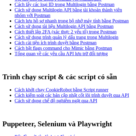
Сách lấy các loại ID trong Multilogin bằng Postman
Cách sử dụng Multilogin API bằng tài khoản thành viên
nhóm với Postman
Cách lưu hồ sơ nhanh trong bộ nhớ máy tính bằng Postman
Cách sử dụng tài liệu Multilogin API bằng Postman
Cách thiết lập 2FA (xác thực 2 yếu tố) trong Postman
Cách sử dụng trình quản lý dấu trang trong Multilogin
Cách cài tiện ích trình duyệt bằng Postman
Cách bật flags command cho Mimic bằng Postman
Tổng quan về các yêu cầu API lưu trữ đối tượng
Trình chạy script & các script có sẵn
Cách khởi chạy CookieRobot bằng Script runner
Cách kiểm soát các bản cập nhật cốt lõi trình duyêt qua API
Cách sử dụng chế độ nghiêm ngặt qua API
Puppeteer, Selenium và Playwright