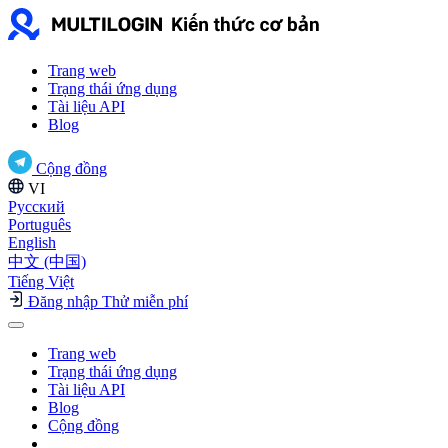
Trang web
Trạng thái ứng dụng
Tài liệu API
Blog
Cộng đồng
VI
Русский
Português
English
中文 (中国)
Tiếng Việt
Đăng nhập
Thử miễn phí
Trang web
Trạng thái ứng dụng
Tài liệu API
Blog
Cộng đồng