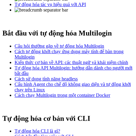
Tự động hóa tác vụ hiệu quả với API
Bắt đầu với tự động hóa Multilogin
Câu hỏi thường gặp về tự động hóa Multilogin
Cách tự động khởi chạy ứng dụng máy tính để bàn trong
Multilogin
Kiến thức cơ bản về API: các thuật ngữ và khái niệm chính
Tự động hóa API Multilogin: hướng dẫn dành cho người mới
bắt đầu
Cách sử dụng tính năng headless
Cấu hình Agent cho chế độ không giao diện và tự động khởi
chạy trên Linux
Cách chạy Multilogin trong một container Docker
Tự động hóa cơ bản với CLI
Tự động hóa CLI là gì?