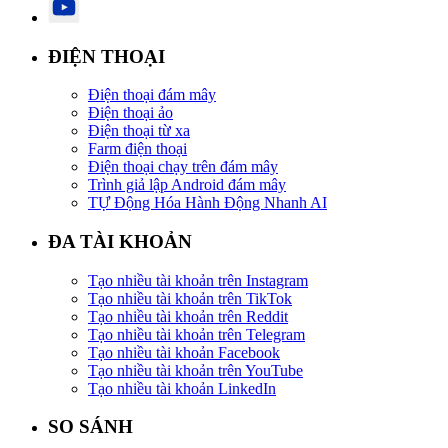
ĐIỆN THOẠI
Điện thoại đám mây
Điện thoại ảo
Điện thoại từ xa
Farm điện thoại
Điện thoại chạy trên đám mây
Trình giả lập Android đám mây
TỰ Động Hóa Hành Động Nhanh AI
ĐA TÀI KHOẢN
Tạo nhiều tài khoản trên Instagram
Tạo nhiều tài khoản trên TikTok
Tạo nhiều tài khoản trên Reddit
Tạo nhiều tài khoản trên Telegram
Tạo nhiều tài khoản Facebook
Tạo nhiều tài khoản trên YouTube
Tạo nhiều tài khoản LinkedIn
SO SÁNH