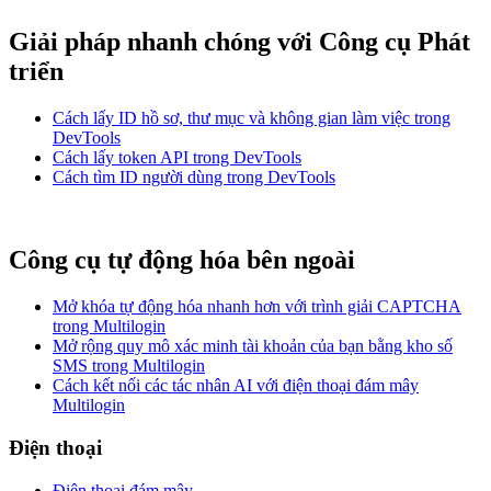
Giải pháp nhanh chóng với Công cụ Phát
triển
Cách lấy ID hồ sơ, thư mục và không gian làm việc trong
DevTools
Cách lấy token API trong DevTools
Cách tìm ID người dùng trong DevTools
Công cụ tự động hóa bên ngoài
Mở khóa tự động hóa nhanh hơn với trình giải CAPTCHA
trong Multilogin
Mở rộng quy mô xác minh tài khoản của bạn bằng kho số
SMS trong Multilogin
Cách kết nối các tác nhân AI với điện thoại đám mây
Multilogin
Điện thoại
Điện thoại đám mây