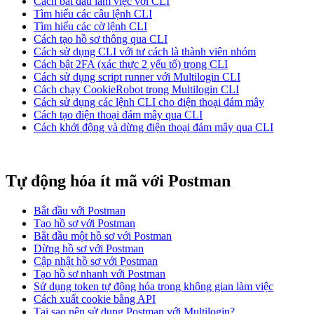
Cách bắt đầu làm việc với CLI
Tìm hiểu các câu lệnh CLI
Tìm hiểu các cờ lệnh CLI
Cách tạo hồ sơ thông qua CLI
Cách sử dụng CLI với tư cách là thành viên nhóm
Cách bật 2FA (xác thực 2 yếu tố) trong CLI
Cách sử dụng script runner với Multilogin CLI
Cách chạy CookieRobot trong Multilogin CLI
Cách sử dụng các lệnh CLI cho điện thoại đám mây
Cách tạo điện thoại đám mây qua CLI
Cách khởi động và dừng điện thoại đám mây qua CLI
Tự động hóa ít mã với Postman
Bắt đầu với Postman
Tạo hồ sơ với Postman
Bắt đầu một hồ sơ với Postman
Dừng hồ sơ với Postman
Cập nhật hồ sơ với Postman
Tạo hồ sơ nhanh với Postman
Sử dụng token tự động hóa trong không gian làm việc
Cách xuất cookie bằng API
Tại sao nên sử dụng Postman với Multilogin?