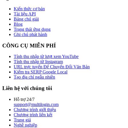
Kiến thức cơ bản
Tài liệu API
Bảng chú giải
Blog
Trạng thái ứng dụng
Ghi chú phát hành
CÔNG CỤ MIỄN PHÍ
Tính thu nhập từ lượt xem YouTube
Tính thu nhập từ Instagram
URL trực tuyến Để Chuyển Đổi Văn Bản
Kiểm tra SERP Google Local
Tạo địa chỉ ngẫu nhiên
Liên hệ với chúng tôi
Hỗ trợ 24/7
support@multilogin.com
Chương trình giới thiệu
Chương trình liên kết
Trang giá
Nghề nghiệp