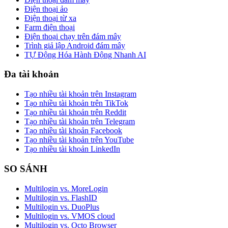
Điện thoại ảo
Điện thoại từ xa
Farm điện thoại
Điện thoại chạy trên đám mây
Trình giả lập Android đám mây
TỰ Động Hóa Hành Động Nhanh AI
Đa tài khoản
Tạo nhiều tài khoản trên Instagram
Tạo nhiều tài khoản trên TikTok
Tạo nhiều tài khoản trên Reddit
Tạo nhiều tài khoản trên Telegram
Tạo nhiều tài khoản Facebook
Tạo nhiều tài khoản trên YouTube
Tạo nhiều tài khoản LinkedIn
SO SÁNH
Multilogin vs. MoreLogin
Multilogin vs. FlashID
Multilogin vs. DuoPlus
Multilogin vs. VMOS cloud
Multilogin vs. Octo Browser