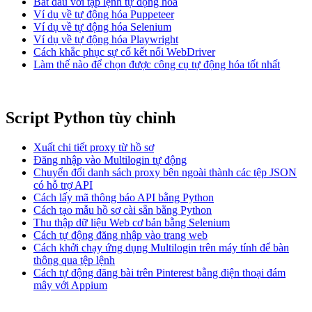
Bắt đầu với tập lệnh tự động hóa
Ví dụ về tự động hóa Puppeteer
Ví dụ về tự động hóa Selenium
Ví dụ về tự động hóa Playwright
Cách khắc phục sự cố kết nối WebDriver
Làm thế nào để chọn được công cụ tự động hóa tốt nhất
Script Python tùy chỉnh
Xuất chi tiết proxy từ hồ sơ
Đăng nhập vào Multilogin tự động
Chuyển đổi danh sách proxy bên ngoài thành các tệp JSON
có hỗ trợ API
Cách lấy mã thông báo API bằng Python
Cách tạo mẫu hồ sơ cài sẵn bằng Python
Thu thập dữ liệu Web cơ bản bằng Selenium
Cách tự động đăng nhập vào trang web
Cách khởi chạy ứng dụng Multilogin trên máy tính để bàn
thông qua tệp lệnh
Cách tự động đăng bài trên Pinterest bằng điện thoại đám
mây với Appium