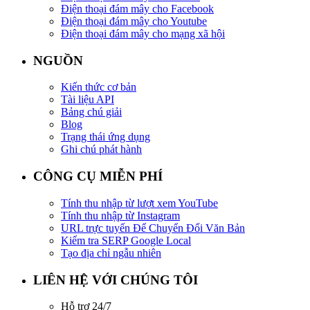
Điện thoại đám mây cho Facebook
Điện thoại đám mây cho Youtube
Điện thoại đám mây cho mạng xã hội
NGUỒN
Kiến thức cơ bản
Tài liệu API
Bảng chú giải
Blog
Trạng thái ứng dụng
Ghi chú phát hành
CÔNG CỤ MIỄN PHÍ
Tính thu nhập từ lượt xem YouTube
Tính thu nhập từ Instagram
URL trực tuyến Để Chuyển Đổi Văn Bản
Kiểm tra SERP Google Local
Tạo địa chỉ ngẫu nhiên
LIÊN HỆ VỚI CHÚNG TÔI
Hỗ trợ 24/7