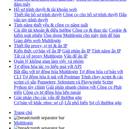
đám mây
Hồ sơ trình duyệt & tài khoản web
Thiết lập hồ sơ trình duyệt
Công cụ cho hồ sơ trình duyệt
Dấu
vân tay trình duyệt
Tính năng thiết yếu & công cụ năng suất
Cài đặt tài khoản & điều hướng
Công cụ & thao tác
Cookie &
kiểm soát phiên
Ứng dụng Multilogin cho máy tính để bàn
Giao diện web Multilogin
Thiết lập proxy, vị trí & ẩn IP
Kiến thức cơ bản về ẩn IP
Giải pháp ẩn IP
Tính năng ẩn IP
Tất cả về proxy Multilogin
Vấn đề ẩn IP
Quản lý không gian làm việc và nhóm
Tự động hóa tác vụ hiệu quả với API
Bắt đầu với tự động hóa Multilogin
Tự động hóa cơ bản với
CLI
Tự động hóa ít mã với Postman
Trình chạy script & các
script có sẵn
Puppeteer, Selenium và Playwright
Script
Python tùy chỉnh
Giải pháp nhanh chóng với Công cụ Phát
triển
Công cụ tự động hóa bên ngoài
Giải pháp cho các vấn đề thường gặp
Cơ bản về khắc phục sự cố
Lỗi phổ biến
Sự cố thường gặp
Trang chủ
Multilogin