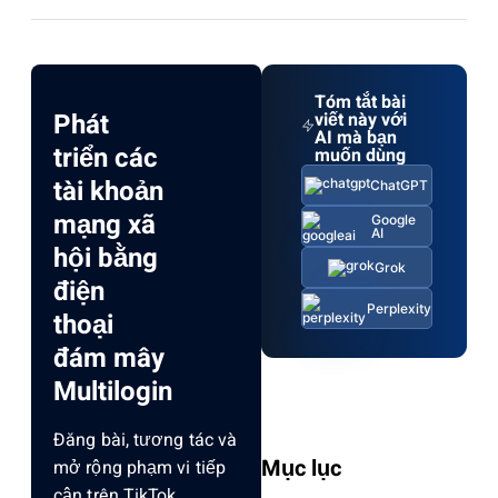
Tóm tắt bài
Phát
viết này với
AI mà bạn
triển các
muốn dùng
tài khoản
ChatGPT
mạng xã
Google
AI
hội bằng
Grok
điện
Perplexity
thoại
đám mây
Multilogin
Đăng bài, tương tác và
Mục lục
mở rộng phạm vi tiếp
cận trên TikTok,