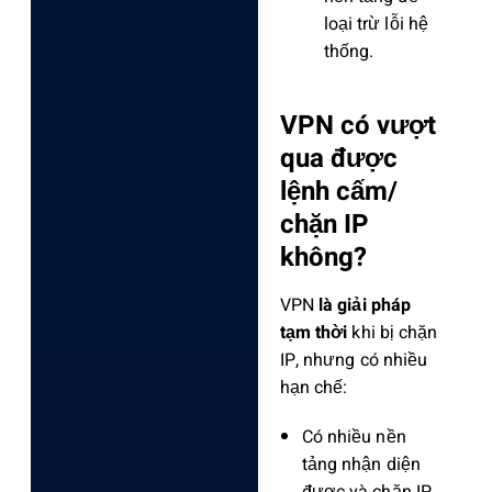
loại trừ lỗi hệ
thống.
VPN có vượt
qua được
lệnh cấm/
chặn IP
không?
VPN
là giải pháp
tạm thời
khi bị chặn
IP, nhưng có nhiều
hạn chế:
Có nhiều nền
tảng nhận diện
được và chặn IP