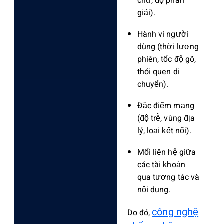
chữ, độ phân
giải).
Hành vi người
dùng (thời lượng
phiên, tốc độ gõ,
thói quen di
chuyển).
Đặc điểm mạng
(độ trễ, vùng địa
lý, loại kết nối).
Mối liên hệ giữa
các tài khoản
qua tương tác và
nội dung.
công nghệ
Do đó,