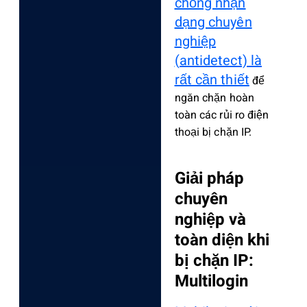
chống nhận
dạng chuyên
nghiệp
(antidetect) là
rất cần thiết
để
ngăn chặn hoàn
toàn các rủi ro điện
thoại bị chặn IP.
Giải pháp
chuyên
nghiệp và
toàn diện khi
bị chặn IP:
Multilogin