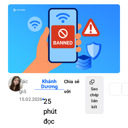
Tác
Khánh
Chia sẻ
Dương
Sao
giả
với
chép
15.02.2026
25
liên
kết
phút
đọc